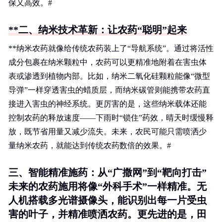
保又高效。#
**二、纳米技术革新：让农药“聪明”起来
**纳米农药就像给传统农药装上了“导航系统”。通过将活性
成分包裹在纳米颗粒中，农药可以更精准地附着在害虫体
表或渗透到植物内部。比如，纳米二氧化硅颗粒能像“微型
导弹”一样穿透害虫的蜡质层，而纳米碳管则能携带农药直
接进入害虫的神经系统。更厉害的是，这些纳米载体还能
控制农药的释放速度——下雨时“锁住”药效，晴天时缓慢释
放，既节省用量又减少流失。未来，农民可能只需喷洒少
量纳米农药，就能达到传统农药数倍的效果。#
三、智能精准施药：从“广撒网”到“靶向打击”
未来的农药施用将像“外科手术”一样精准。无
人机搭载多光谱摄像头，能识别出每一片受虫
害的叶子，并精准喷洒农药。更先进的是，田