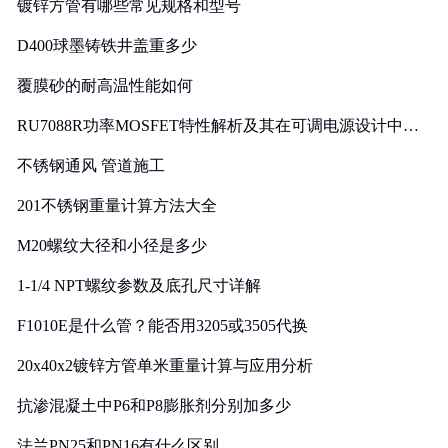
镀锌方管有哪些常见规格和型号
D400球墨铸铁井盖重多少
覆膜砂的耐高温性能如何
RU7088R功率MOSFET特性解析及其在可调电源设计中的
实践
不锈钢通风 管道施工
201不锈钢重量计算方法大全
M20螺纹大径和小径是多少
1-1/4 NPT螺纹参数及底孔尺寸详解
F1010E是什么管？能否用3205或3505代换
20x40x2镀锌方管单米重量计算与应用分析
抗渗混凝土中P6和P8膨胀剂分别加多少
法兰PN25和PN16有什么区别