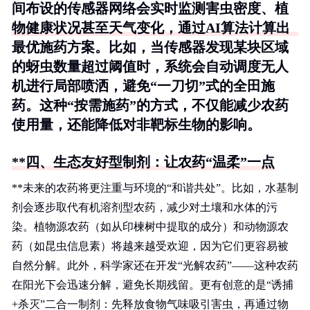
间布设的传感器网络会实时监测害虫密度、植
物健康状况甚至天气变化，通过AI算法计算出
最优施药方案。比如，当传感器发现某块区域
的蚜虫数量超过阈值时，系统会自动调度无人
机进行局部喷洒，避免“一刀切”式的全田施
药。这种“按需施药”的方式，不仅能减少农药
使用量，还能降低对非靶标生物的影响。
**四、生态友好型制剂：让农药“温柔”一点
**未来的农药将更注重与环境的“和谐共处”。比如，水基制
剂会逐步取代有机溶剂型农药，减少对土壤和水体的污
染。植物源农药（如从印楝树中提取的成分）和动物源农
药（如昆虫信息素）将越来越受欢迎，因为它们更容易被
自然分解。此外，科学家还在开发“光解农药”——这种农药
在阳光下会迅速分解，避免长期残留。更有创意的是“诱捕
+杀灭”二合一制剂：先释放食物气味吸引害虫，再通过物