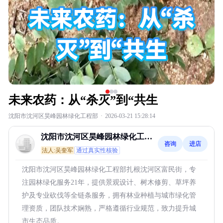
未来农药：从“杀灭”到“共生
沈阳市沈河区昊峰园林绿化工程部
·
2026-03-21 15:28:14
沈阳市沈河区昊峰园林绿化工程
咨询
进店
部
法人:吴奎军
通过真实性核验
沈阳市沈河区昊峰园林绿化工程部扎根沈河区富民街，专
注园林绿化服务21年，提供景观设计、树木修剪、草坪养
护及专业砍伐等全链条服务，拥有林业种植与城市绿化管
理资质，团队技术娴熟，严格遵循行业规范，致力提升城
市生态品质。