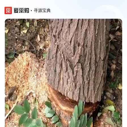
寻源宝典
‹
›