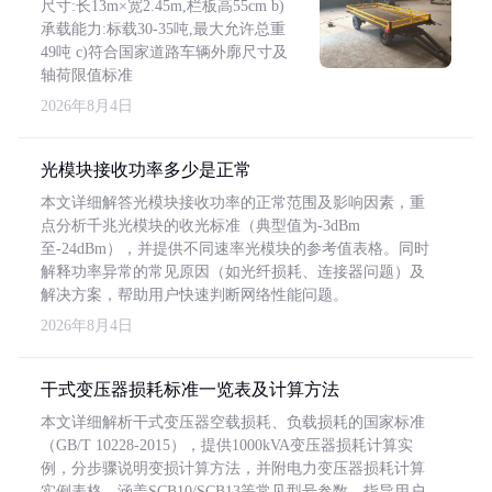
尺寸:长13m×宽2.45m,栏板高55cm b)
承载能力:标载30-35吨,最大允许总重
49吨 c)符合国家道路车辆外廓尺寸及
轴荷限值标准
2026年8月4日
光模块接收功率多少是正常
本文详细解答光模块接收功率的正常范围及影响因素，重
点分析千兆光模块的收光标准（典型值为-3dBm
至-24dBm），并提供不同速率光模块的参考值表格。同时
解释功率异常的常见原因（如光纤损耗、连接器问题）及
解决方案，帮助用户快速判断网络性能问题。
2026年8月4日
干式变压器损耗标准一览表及计算方法
本文详细解析干式变压器空载损耗、负载损耗的国家标准
（GB/T 10228-2015），提供1000kVA变压器损耗计算实
例，分步骤说明变损计算方法，并附电力变压器损耗计算
实例表格，涵盖SCB10/SCB13等常见型号参数，指导用户