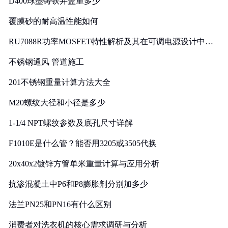
D400球墨铸铁井盖重多少
覆膜砂的耐高温性能如何
RU7088R功率MOSFET特性解析及其在可调电源设计中的
实践
不锈钢通风 管道施工
201不锈钢重量计算方法大全
M20螺纹大径和小径是多少
1-1/4 NPT螺纹参数及底孔尺寸详解
F1010E是什么管？能否用3205或3505代换
20x40x2镀锌方管单米重量计算与应用分析
抗渗混凝土中P6和P8膨胀剂分别加多少
法兰PN25和PN16有什么区别
消费者对洗衣机的核心需求调研与分析