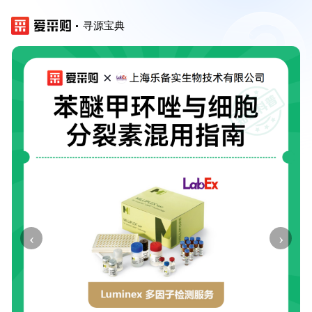
寻源宝典
‹
›