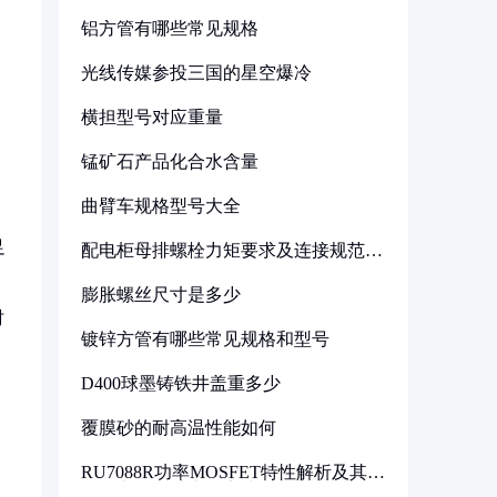
铝方管有哪些常见规格
光线传媒参投三国的星空爆冷
横担型号对应重量
锰矿石产品化合水含量
曲臂车规格型号大全
足
配电柜母排螺栓力矩要求及连接规范详
解
膨胀螺丝尺寸是多少
时
镀锌方管有哪些常见规格和型号
D400球墨铸铁井盖重多少
覆膜砂的耐高温性能如何
RU7088R功率MOSFET特性解析及其在
可调电源设计中的实践