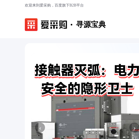
欢迎来到爱采购，百度旗下B2B平台
寻源宝典
‹
›