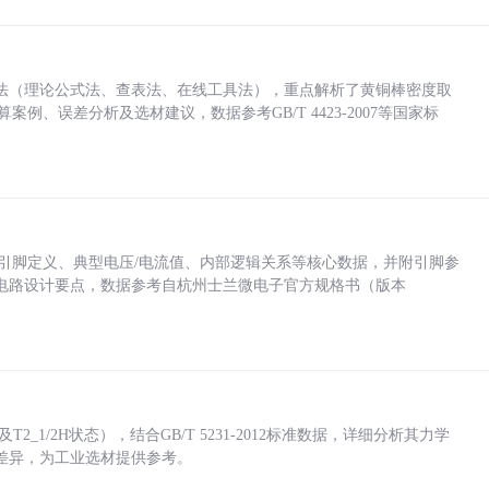
法（理论公式法、查表法、在线工具法），重点解析了黄铜棒密度取
计算案例、误差分析及选材建议，数据参考GB/T 4423-2007等国家标
括各引脚定义、典型电压/电流值、内部逻辑关系等核心数据，并附引脚参
电路设计要点，数据参考自杭州士兰微电子官方规格书（版本
_1/2H状态），结合GB/T 5231-2012标准数据，详细分析其力学
差异，为工业选材提供参考。