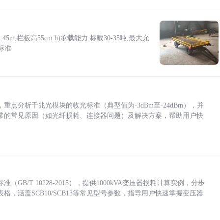
5m,栏板高55cm b)承载能力:标载30-35吨,最大允
标准
点分析千兆光模块的收光标准（典型值为-3dBm至-24dBm），并
常的常见原因（如光纤损耗、连接器问题）及解决方案，帮助用户快
/T 10228-2015），提供1000kVA变压器损耗计算实例，分步
，涵盖SCB10/SCB13等常见型号参数，指导用户快速掌握变压器