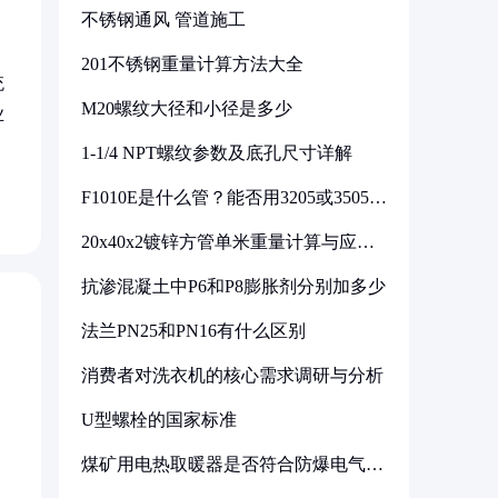
不锈钢通风 管道施工
201不锈钢重量计算方法大全
统
M20螺纹大径和小径是多少
业
1-1/4 NPT螺纹参数及底孔尺寸详解
F1010E是什么管？能否用3205或3505代
换
20x40x2镀锌方管单米重量计算与应用
分析
抗渗混凝土中P6和P8膨胀剂分别加多少
法兰PN25和PN16有什么区别
消费者对洗衣机的核心需求调研与分析
U型螺栓的国家标准
煤矿用电热取暖器是否符合防爆电气设
备标准