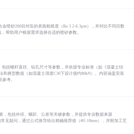
砂200目对应的表面粗糙度（Ra 3.2-6.3μm），并对比不同目数
业实践，帮助用户根据需求选择合适的喷砂参数。
力，包括螺杆直径、钻孔尺寸等参数，并依据专业标准（如《混凝土结
方法和典型数值（如混凝土强度C30下设计值约80kN）。内容涵盖安装
员参考。
底孔计算，包括外径、螺距、公差等关键参数，并提供专业数据来源
孔尺寸的常见疑问，通过公式推导给出精确推荐值（Φ5.18mm），并附加工艺