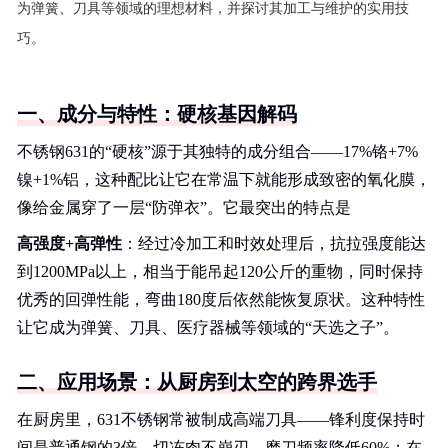
为弹簧、刀具等领域的理想材料，并探讨其加工与维护的实用技
巧。
一、成分与特性：硬核基因解码
不锈钢631的“硬核”源于其独特的成分组合——17%铬+7%
镍+1%铝，这种配比让它在常温下就能形成致密的氧化膜，
像给金属穿了一层“防弹衣”。它最突出的特点是
高强度+高弹性
：经过冷加工和时效处理后，抗拉强度能达
到1200MPa以上，相当于能吊起120公斤的重物，同时保持
优秀的回弹性能，弯曲180度后依然能恢复原状。这种特性
让它成为弹簧、刀具、医疗器械等领域的“天选之子”。
二、应用场景：从厨房到太空的跨界选手
在厨房里，631不锈钢常被制成高端刀具——锋利度保持时
间是普通钢的3倍，切冻肉不崩刃，磨刀频率降低60%；在