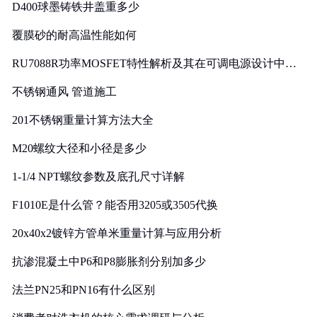
D400球墨铸铁井盖重多少
覆膜砂的耐高温性能如何
RU7088R功率MOSFET特性解析及其在可调电源设计中的
实践
不锈钢通风 管道施工
201不锈钢重量计算方法大全
M20螺纹大径和小径是多少
1-1/4 NPT螺纹参数及底孔尺寸详解
F1010E是什么管？能否用3205或3505代换
20x40x2镀锌方管单米重量计算与应用分析
抗渗混凝土中P6和P8膨胀剂分别加多少
法兰PN25和PN16有什么区别