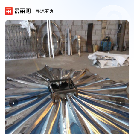
寻源宝典
‹
›