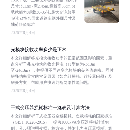
13米平板车主要技术参数包括: a)外形
尺寸:长13m×宽2.45m,栏板高55cm b)
承载能力:标载30-35吨,最大允许总重
49吨 c)符合国家道路车辆外廓尺寸及
轴荷限值标准
2026年8月4日
光模块接收功率多少是正常
本文详细解答光模块接收功率的正常范围及影响因素，重
点分析千兆光模块的收光标准（典型值为-3dBm
至-24dBm），并提供不同速率光模块的参考值表格。同时
解释功率异常的常见原因（如光纤损耗、连接器问题）及
解决方案，帮助用户快速判断网络性能问题。
2026年8月4日
干式变压器损耗标准一览表及计算方法
本文详细解析干式变压器空载损耗、负载损耗的国家标准
（GB/T 10228-2015），提供1000kVA变压器损耗计算实
例，分步骤说明变损计算方法，并附电力变压器损耗计算