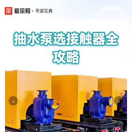
寻源宝典
‹
›