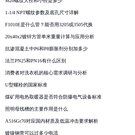
M20螺纹大径和小径是多少
1-1/4 NPT螺纹参数及底孔尺寸详解
F1010E是什么管？能否用3205或3505代换
20x40x2镀锌方管单米重量计算与应用分析
抗渗混凝土中P6和P8膨胀剂分别加多少
法兰PN25和PN16有什么区别
消费者对洗衣机的核心需求调研与分析
U型螺栓的国家标准
煤矿用电热取暖器是否符合防爆电气设备标准
照明母线槽的主要作用是什么
A516Gr70对应国内材质及低温冲击要求解析
镀镍钢带可以过多少电流