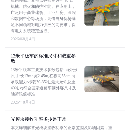
应用领域。其特点包括良好的电气、
机械、防火和防护性能。在应用上，
广泛用于商业建筑、工业厂房、医院
和数据中心等场所，凭借自身优势满
足不同领域对电力供应的高要求，保
障电力系统稳定运行。
2026年8月4日
13米平板车的标准尺寸和载重参
数
13米平板车主要技术参数包括: a)外形
尺寸:长13m×宽2.45m,栏板高55cm b)
承载能力:标载30-35吨,最大允许总重
49吨 c)符合国家道路车辆外廓尺寸及
轴荷限值标准
2026年8月4日
光模块接收功率多少是正常
本文详细解答光模块接收功率的正常范围及影响因素，重