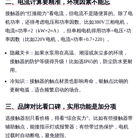
二、电流计算要精准，环境因素不能忘
接触器的“扛揍能力”看电流，但电流不是随便算的。除了电
机功率，还得考虑电压和功率因数。比如380V三相电机，
电流≈功率×2（kW×2≈A），但单相电机得用功率÷电压÷功
率因数（比如220V电机，电流≈功率÷0.7÷220）。
隐藏关卡：如果水泵用在高温、潮湿或灰尘多的环境，
接触器的防护等级得升级！比如选IP65的，防尘防水更耐
用。
冷知识：接触器的触点材质也影响寿命，银触点比铜的
更耐电弧，适合频繁启动的场合。
三、品牌对比看口碑，实用功能是加分项
选接触器别只看价格，得看“综合实力”。比如有些接触器带
辅助触点，能接指示灯或报警器；有些带过热保护，电机
过载时自动断电，避免烧毁。