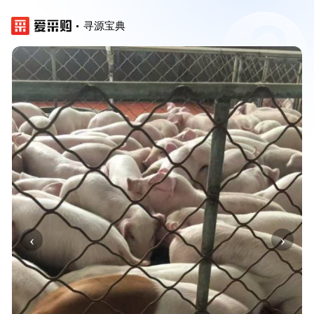
寻源宝典
‹
›