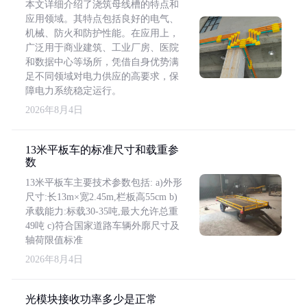
本文详细介绍了浇筑母线槽的特点和
应用领域。其特点包括良好的电气、
机械、防火和防护性能。在应用上，
广泛用于商业建筑、工业厂房、医院
和数据中心等场所，凭借自身优势满
足不同领域对电力供应的高要求，保
障电力系统稳定运行。
2026年8月4日
13米平板车的标准尺寸和载重参
数
13米平板车主要技术参数包括: a)外形
尺寸:长13m×宽2.45m,栏板高55cm b)
承载能力:标载30-35吨,最大允许总重
49吨 c)符合国家道路车辆外廓尺寸及
轴荷限值标准
2026年8月4日
光模块接收功率多少是正常