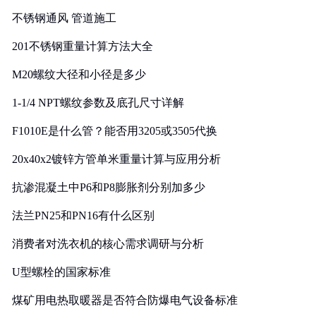
实践
不锈钢通风 管道施工
201不锈钢重量计算方法大全
M20螺纹大径和小径是多少
1-1/4 NPT螺纹参数及底孔尺寸详解
F1010E是什么管？能否用3205或3505代换
20x40x2镀锌方管单米重量计算与应用分析
抗渗混凝土中P6和P8膨胀剂分别加多少
法兰PN25和PN16有什么区别
消费者对洗衣机的核心需求调研与分析
U型螺栓的国家标准
煤矿用电热取暖器是否符合防爆电气设备标准