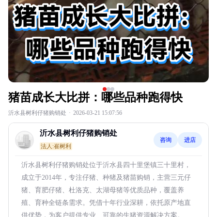
猪苗成长大比拼：哪些品种跑得快
沂水县树利仔猪购销处
·
2026-03-21 15:07:56
沂水县树利仔猪购销处
咨询
进店
法人:崔树利
沂水县树利仔猪购销处位于沂水县四十里堡镇三十里村，
成立于2014年，专注仔猪、种猪及猪苗购销，主营三元仔
猪、育肥仔猪、杜洛克、太湖母猪等优质品种，覆盖养
殖、育种全链条需求。凭借十年行业深耕，依托原产地直
供优势，为客户提供专业、可靠的生猪资源解决方案。