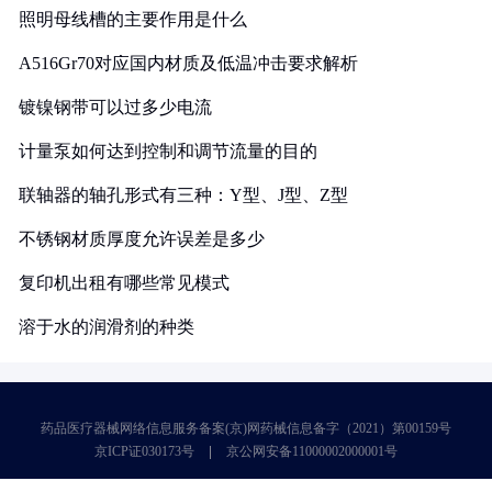
照明母线槽的主要作用是什么
A516Gr70对应国内材质及低温冲击要求解析
镀镍钢带可以过多少电流
计量泵如何达到控制和调节流量的目的
联轴器的轴孔形式有三种：Y型、J型、Z型
不锈钢材质厚度允许误差是多少
复印机出租有哪些常见模式
溶于水的润滑剂的种类
药品医疗器械网络信息服务备案(京)网药械信息备字（2021）第00159号
京ICP证030173号
京公网安备11000002000001号