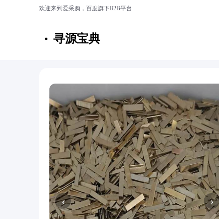
欢迎来到爱采购，百度旗下B2B平台
寻源宝典
‹
›