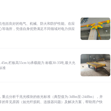
点包括良好的电气、机械、防火和防护性能。在应
心等场所，凭借自身优势满足不同领域对电力供应
5m,栏板高55cm b)承载能力:标载30-35吨,最大允
标准
点分析千兆光模块的收光标准（典型值为-3dBm至-24dBm），并
常的常见原因（如光纤损耗、连接器问题）及解决方案，帮助用户快