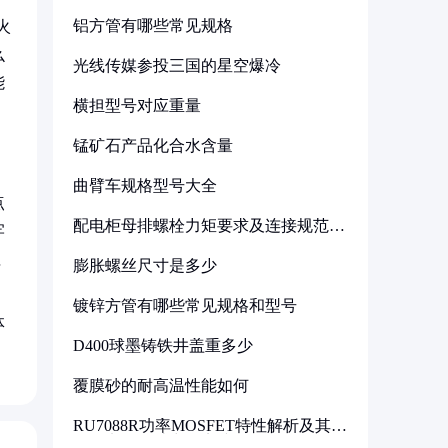
铝方管有哪些常见规格
火
么
光线传媒参投三国的星空爆冷
能
横担型号对应重量
锰矿石产品化合水含量
曲臂车规格型号大全
点
配电柜母排螺栓力矩要求及连接规范详
牢
解
值
膨胀螺丝尺寸是多少
镀锌方管有哪些常见规格和型号
体
D400球墨铸铁井盖重多少
覆膜砂的耐高温性能如何
RU7088R功率MOSFET特性解析及其在
可调电源设计中的实践