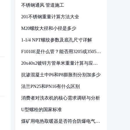
不锈钢通风 管道施工
201不锈钢重量计算方法大全
M20螺纹大径和小径是多少
1-1/4 NPT螺纹参数及底孔尺寸详解
F1010E是什么管？能否用3205或3505代
换
20x40x2镀锌方管单米重量计算与应用
分析
抗渗混凝土中P6和P8膨胀剂分别加多少
法兰PN25和PN16有什么区别
消费者对洗衣机的核心需求调研与分析
U型螺栓的国家标准
煤矿用电热取暖器是否符合防爆电气设
备标准