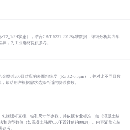
_1/2H状态），结合GB/T 5231-2012标准数据，详细分析其力学
差异，为工业选材提供参考。
砂200目对应的表面粗糙度（Ra 3.2-6.3μm），并对比不同目数
业实践，帮助用户根据需求选择合适的喷砂参数。
力，包括螺杆直径、钻孔尺寸等参数，并依据专业标准（如《混凝土结
方法和典型数值（如混凝土强度C30下设计值约80kN）。内容涵盖安装
员参考。