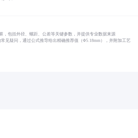
底孔计算，包括外径、螺距、公差等关键参数，并提供专业数据来源
孔尺寸的常见疑问，通过公式推导给出精确推荐值（Φ5.18mm），并附加工艺
药品医疗器械网络信息服务备案(京)网药械信息备字（2021）第00159号