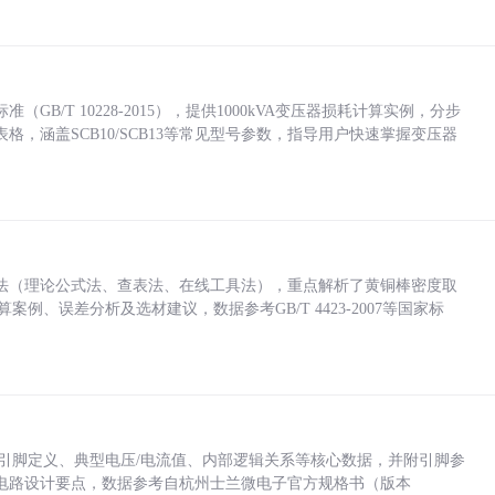
/T 10228-2015），提供1000kVA变压器损耗计算实例，分步
，涵盖SCB10/SCB13等常见型号参数，指导用户快速掌握变压器
法（理论公式法、查表法、在线工具法），重点解析了黄铜棒密度取
计算案例、误差分析及选材建议，数据参考GB/T 4423-2007等国家标
括各引脚定义、典型电压/电流值、内部逻辑关系等核心数据，并附引脚参
电路设计要点，数据参考自杭州士兰微电子官方规格书（版本