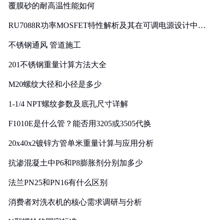
覆膜砂的耐高温性能如何
RU7088R功率MOSFET特性解析及其在可调电源设计中的
实践
不锈钢通风 管道施工
201不锈钢重量计算方法大全
M20螺纹大径和小径是多少
1-1/4 NPT螺纹参数及底孔尺寸详解
F1010E是什么管？能否用3205或3505代换
20x40x2镀锌方管单米重量计算与应用分析
抗渗混凝土中P6和P8膨胀剂分别加多少
法兰PN25和PN16有什么区别
消费者对洗衣机的核心需求调研与分析