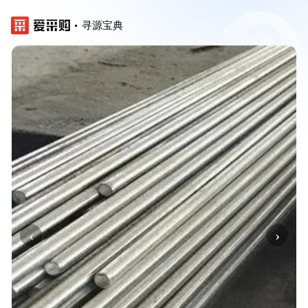
寻源宝典
‹
›