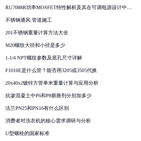
RU7088R功率MOSFET特性解析及其在可调电源设计中的
实践
不锈钢通风 管道施工
201不锈钢重量计算方法大全
M20螺纹大径和小径是多少
1-1/4 NPT螺纹参数及底孔尺寸详解
F1010E是什么管？能否用3205或3505代换
20x40x2镀锌方管单米重量计算与应用分析
抗渗混凝土中P6和P8膨胀剂分别加多少
法兰PN25和PN16有什么区别
消费者对洗衣机的核心需求调研与分析
U型螺栓的国家标准