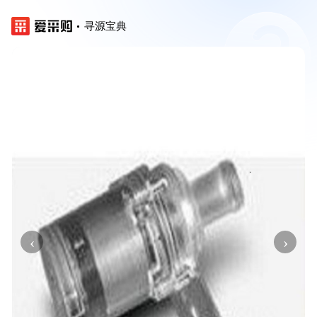
寻源宝典
‹
›