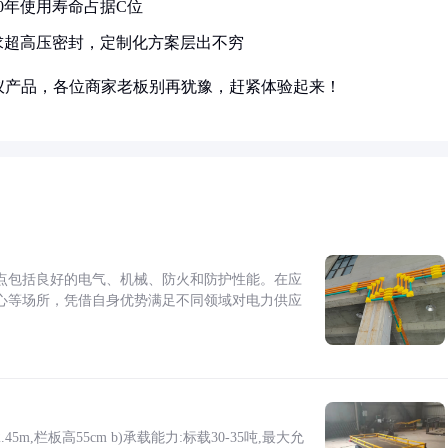
0年使用寿命占据C位
求超高压密封，定制化方案层出不穷
仪产品，各位商家老板别再犹豫，赶紧体验起来！
点包括良好的电气、机械、防火和防护性能。在应
心等场所，凭借自身优势满足不同领域对电力供应
5m,栏板高55cm b)承载能力:标载30-35吨,最大允