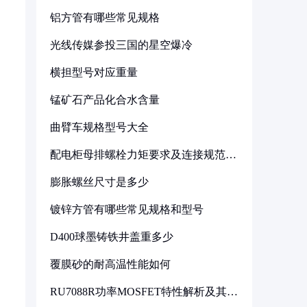
铝方管有哪些常见规格
光线传媒参投三国的星空爆冷
横担型号对应重量
锰矿石产品化合水含量
曲臂车规格型号大全
配电柜母排螺栓力矩要求及连接规范详
解
膨胀螺丝尺寸是多少
镀锌方管有哪些常见规格和型号
D400球墨铸铁井盖重多少
覆膜砂的耐高温性能如何
RU7088R功率MOSFET特性解析及其在
可调电源设计中的实践