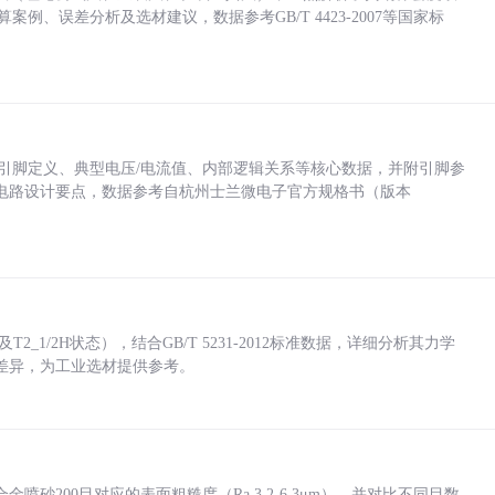
计算案例、误差分析及选材建议，数据参考GB/T 4423-2007等国家标
括各引脚定义、典型电压/电流值、内部逻辑关系等核心数据，并附引脚参
电路设计要点，数据参考自杭州士兰微电子官方规格书（版本
_1/2H状态），结合GB/T 5231-2012标准数据，详细分析其力学
差异，为工业选材提供参考。
砂200目对应的表面粗糙度（Ra 3.2-6.3μm），并对比不同目数