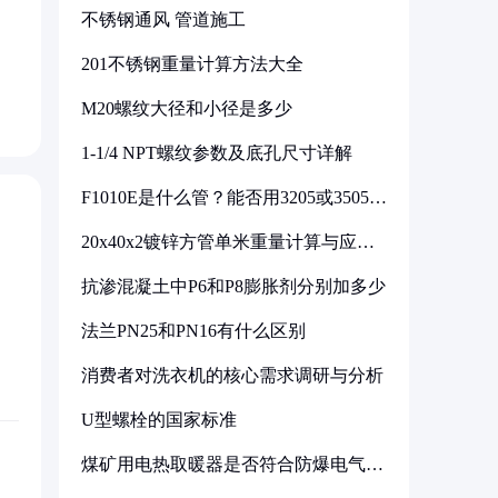
不锈钢通风 管道施工
201不锈钢重量计算方法大全
M20螺纹大径和小径是多少
1-1/4 NPT螺纹参数及底孔尺寸详解
F1010E是什么管？能否用3205或3505代
换
20x40x2镀锌方管单米重量计算与应用
分析
抗渗混凝土中P6和P8膨胀剂分别加多少
法兰PN25和PN16有什么区别
消费者对洗衣机的核心需求调研与分析
U型螺栓的国家标准
煤矿用电热取暖器是否符合防爆电气设
备标准