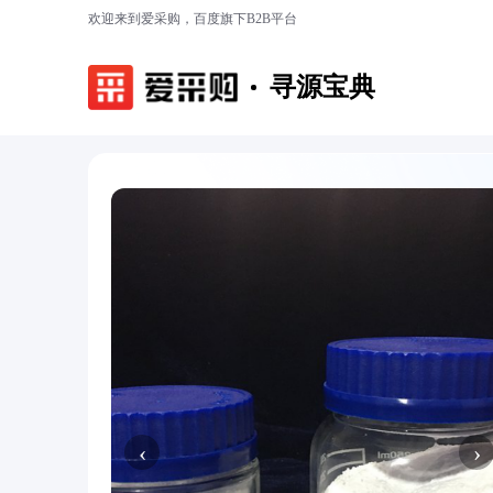
欢迎来到爱采购，百度旗下B2B平台
寻源宝典
‹
›