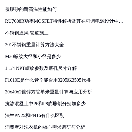
覆膜砂的耐高温性能如何
RU7088R功率MOSFET特性解析及其在可调电源设计中的
实践
不锈钢通风 管道施工
201不锈钢重量计算方法大全
M20螺纹大径和小径是多少
1-1/4 NPT螺纹参数及底孔尺寸详解
F1010E是什么管？能否用3205或3505代换
20x40x2镀锌方管单米重量计算与应用分析
抗渗混凝土中P6和P8膨胀剂分别加多少
法兰PN25和PN16有什么区别
消费者对洗衣机的核心需求调研与分析