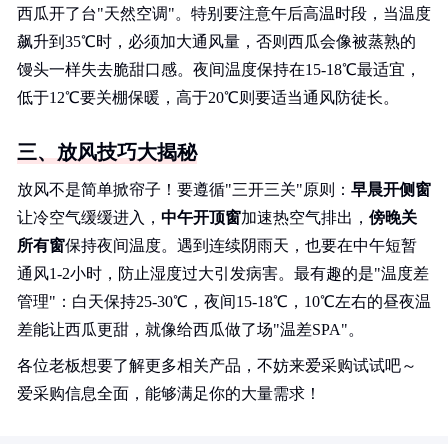
西瓜开了台"天然空调"。特别要注意午后高温时段，当温度
飙升到35℃时，必须加大通风量，否则西瓜会像被蒸熟的
馒头一样失去脆甜口感。夜间温度保持在15-18℃最适宜，
低于12℃要关棚保暖，高于20℃则要适当通风防徒长。
三、放风技巧大揭秘
放风不是简单掀帘子！要遵循"三开三关"原则：
早晨开侧窗
让冷空气缓缓进入，
中午开顶窗
加速热空气排出，
傍晚关
所有窗
保持夜间温度。遇到连续阴雨天，也要在中午短暂
通风1-2小时，防止湿度过大引发病害。最有趣的是"温度差
管理"：白天保持25-30℃，夜间15-18℃，10℃左右的昼夜温
差能让西瓜更甜，就像给西瓜做了场"温差SPA"。
各位老板想要了解更多相关产品，不妨来爱采购试试吧～
爱采购信息全面，能够满足你的大量需求！