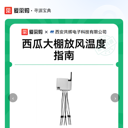
寻源宝典
‹
›