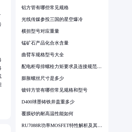
铝方管有哪些常见规格
，
有
光线传媒参投三国的星空爆冷
号
横担型号对应重量
锰矿石产品化合水含量
曲臂车规格型号大全
路
配电柜母排螺栓力矩要求及连接规范详
路
解
或
膨胀螺丝尺寸是多少
能
镀锌方管有哪些常见规格和型号
D400球墨铸铁井盖重多少
覆膜砂的耐高温性能如何
RU7088R功率MOSFET特性解析及其在
可调电源设计中的实践