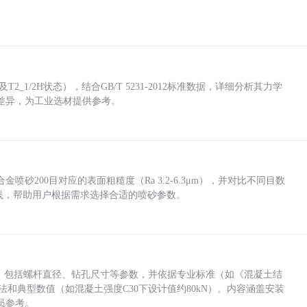
_1/2H状态），结合GB/T 5231-2012标准数据，详细分析其力学
差异，为工业选材提供参考。
砂200目对应的表面粗糙度（Ra 3.2-6.3μm），并对比不同目数
业实践，帮助用户根据需求选择合适的喷砂参数。
力，包括螺杆直径、钻孔尺寸等参数，并依据专业标准（如《混凝土结
方法和典型数值（如混凝土强度C30下设计值约80kN）。内容涵盖安装
员参考。