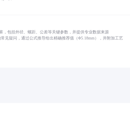
底孔计算，包括外径、螺距、公差等关键参数，并提供专业数据来源
孔尺寸的常见疑问，通过公式推导给出精确推荐值（Φ5.18mm），并附加工艺
药品医疗器械网络信息服务备案(京)网药械信息备字（2021）第00159号