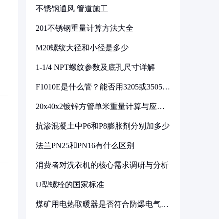
不锈钢通风 管道施工
201不锈钢重量计算方法大全
M20螺纹大径和小径是多少
1-1/4 NPT螺纹参数及底孔尺寸详解
F1010E是什么管？能否用3205或3505代
换
20x40x2镀锌方管单米重量计算与应用
分析
抗渗混凝土中P6和P8膨胀剂分别加多少
法兰PN25和PN16有什么区别
消费者对洗衣机的核心需求调研与分析
U型螺栓的国家标准
煤矿用电热取暖器是否符合防爆电气设
备标准