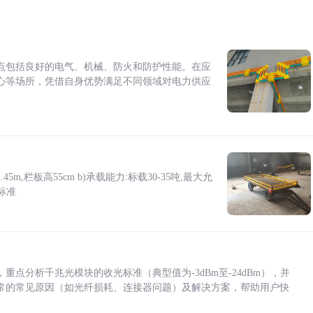
点包括良好的电气、机械、防火和防护性能。在应
心等场所，凭借自身优势满足不同领域对电力供应
5m,栏板高55cm b)承载能力:标载30-35吨,最大允
标准
点分析千兆光模块的收光标准（典型值为-3dBm至-24dBm），并
常的常见原因（如光纤损耗、连接器问题）及解决方案，帮助用户快