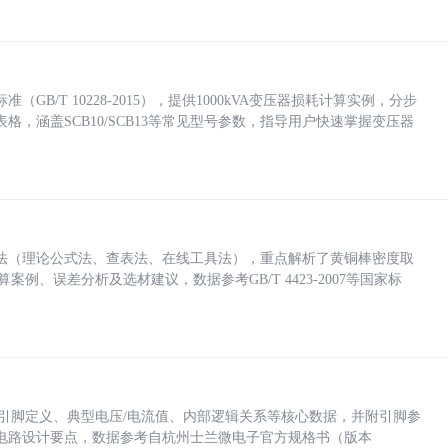
/T 10228-2015），提供1000kVA变压器损耗计算实例，分步
，涵盖SCB10/SCB13等常见型号参数，指导用户快速掌握变压器
法（理论公式法、查表法、在线工具法），重点解析了黄铜棒密度取
计算案例、误差分析及选材建议，数据参考GB/T 4423-2007等国家标
括各引脚定义、典型电压/电流值、内部逻辑关系等核心数据，并附引脚参
电路设计要点，数据参考自杭州士兰微电子官方规格书（版本