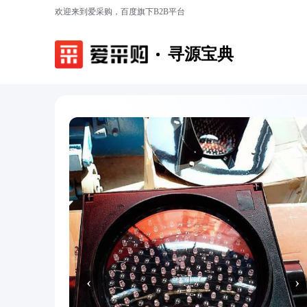
欢迎来到爱采购，百度旗下B2B平台
寻源宝典
‹
›