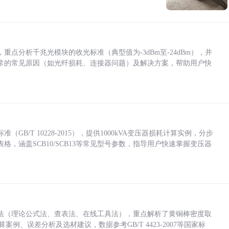
点分析千兆光模块的收光标准（典型值为-3dBm至-24dBm），并
常的常见原因（如光纤损耗、连接器问题）及解决方案，帮助用户快
/T 10228-2015），提供1000kVA变压器损耗计算实例，分步
，涵盖SCB10/SCB13等常见型号参数，指导用户快速掌握变压器
法（理论公式法、查表法、在线工具法），重点解析了黄铜棒密度取
计算案例、误差分析及选材建议，数据参考GB/T 4423-2007等国家标