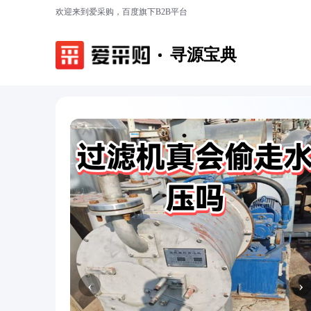
欢迎来到爱采购，百度旗下B2B平台
寻源宝典
‹
›