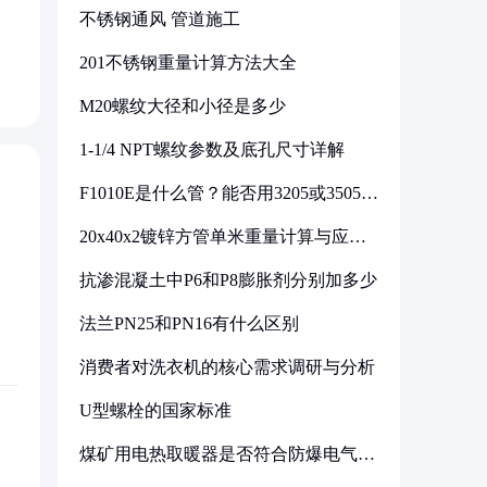
不锈钢通风 管道施工
201不锈钢重量计算方法大全
M20螺纹大径和小径是多少
1-1/4 NPT螺纹参数及底孔尺寸详解
F1010E是什么管？能否用3205或3505代
换
20x40x2镀锌方管单米重量计算与应用
分析
抗渗混凝土中P6和P8膨胀剂分别加多少
法兰PN25和PN16有什么区别
消费者对洗衣机的核心需求调研与分析
U型螺栓的国家标准
煤矿用电热取暖器是否符合防爆电气设
备标准