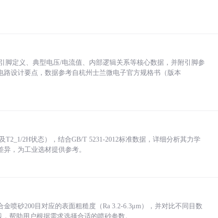
括各引脚定义、典型电压/电流值、内部逻辑关系等核心数据，并附引脚参
电路设计要点，数据参考自杭州士兰微电子官方规格书（版本
_1/2H状态），结合GB/T 5231-2012标准数据，详细分析其力学
差异，为工业选材提供参考。
砂200目对应的表面粗糙度（Ra 3.2-6.3μm），并对比不同目数
业实践，帮助用户根据需求选择合适的喷砂参数。