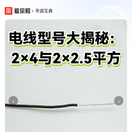
寻源宝典
‹
›