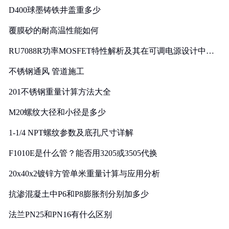
D400球墨铸铁井盖重多少
覆膜砂的耐高温性能如何
RU7088R功率MOSFET特性解析及其在可调电源设计中的
实践
不锈钢通风 管道施工
201不锈钢重量计算方法大全
M20螺纹大径和小径是多少
1-1/4 NPT螺纹参数及底孔尺寸详解
F1010E是什么管？能否用3205或3505代换
20x40x2镀锌方管单米重量计算与应用分析
抗渗混凝土中P6和P8膨胀剂分别加多少
法兰PN25和PN16有什么区别