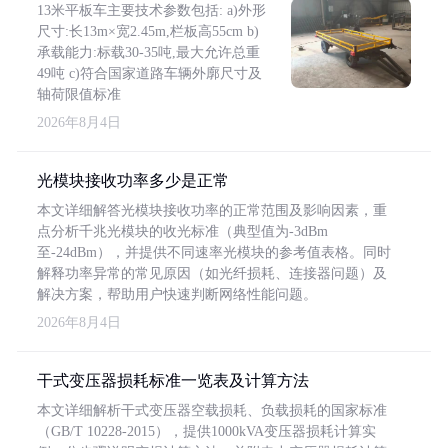
13米平板车主要技术参数包括: a)外形
尺寸:长13m×宽2.45m,栏板高55cm b)
承载能力:标载30-35吨,最大允许总重
49吨 c)符合国家道路车辆外廓尺寸及
轴荷限值标准
2026年8月4日
光模块接收功率多少是正常
本文详细解答光模块接收功率的正常范围及影响因素，重
点分析千兆光模块的收光标准（典型值为-3dBm
至-24dBm），并提供不同速率光模块的参考值表格。同时
解释功率异常的常见原因（如光纤损耗、连接器问题）及
解决方案，帮助用户快速判断网络性能问题。
2026年8月4日
干式变压器损耗标准一览表及计算方法
本文详细解析干式变压器空载损耗、负载损耗的国家标准
（GB/T 10228-2015），提供1000kVA变压器损耗计算实