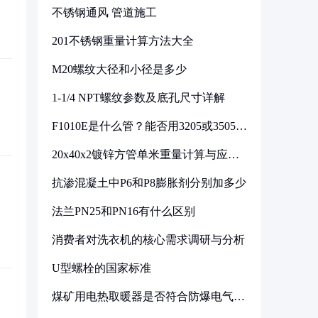
不锈钢通风 管道施工
201不锈钢重量计算方法大全
M20螺纹大径和小径是多少
1-1/4 NPT螺纹参数及底孔尺寸详解
F1010E是什么管？能否用3205或3505代
换
20x40x2镀锌方管单米重量计算与应用
分析
抗渗混凝土中P6和P8膨胀剂分别加多少
法兰PN25和PN16有什么区别
消费者对洗衣机的核心需求调研与分析
U型螺栓的国家标准
煤矿用电热取暖器是否符合防爆电气设
备标准