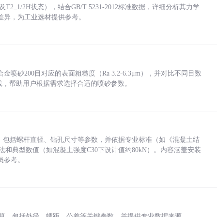
_1/2H状态），结合GB/T 5231-2012标准数据，详细分析其力学
差异，为工业选材提供参考。
砂200目对应的表面粗糙度（Ra 3.2-6.3μm），并对比不同目数
业实践，帮助用户根据需求选择合适的喷砂参数。
力，包括螺杆直径、钻孔尺寸等参数，并依据专业标准（如《混凝土结
方法和典型数值（如混凝土强度C30下设计值约80kN）。内容涵盖安装
员参考。
底孔计算，包括外径、螺距、公差等关键参数，并提供专业数据来源