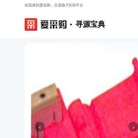
欢迎来到爱采购，百度旗下B2B平台
寻源宝典
‹
›