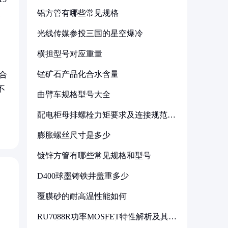
铝方管有哪些常见规格
承
光线传媒参投三国的星空爆冷
横担型号对应重量
锰矿石产品化合水含量
合
不
曲臂车规格型号大全
配电柜母排螺栓力矩要求及连接规范详
解
膨胀螺丝尺寸是多少
镀锌方管有哪些常见规格和型号
D400球墨铸铁井盖重多少
覆膜砂的耐高温性能如何
RU7088R功率MOSFET特性解析及其在
可调电源设计中的实践