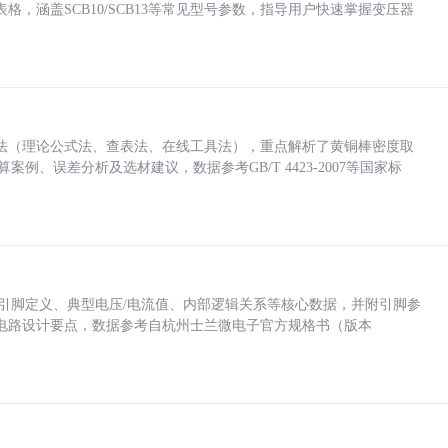
，涵盖SCB10/SCB13等常见型号参数，指导用户快速掌握变压器
法（理论公式法、查表法、在线工具法），重点解析了黄铜棒密度取
计算案例、误差分析及选材建议，数据参考GB/T 4423-2007等国家标
括各引脚定义、典型电压/电流值、内部逻辑关系等核心数据，并附引脚参
电路设计要点，数据参考自杭州士兰微电子官方规格书（版本