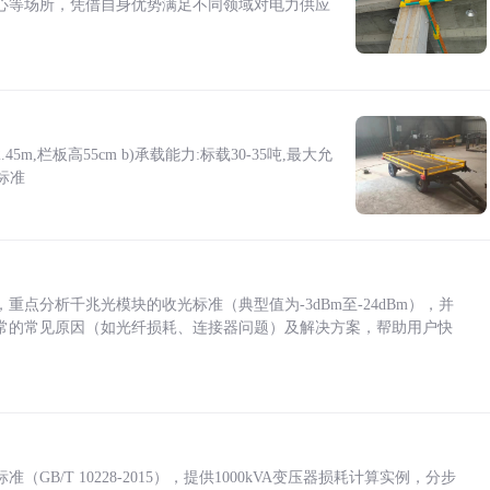
心等场所，凭借自身优势满足不同领域对电力供应
5m,栏板高55cm b)承载能力:标载30-35吨,最大允
标准
点分析千兆光模块的收光标准（典型值为-3dBm至-24dBm），并
常的常见原因（如光纤损耗、连接器问题）及解决方案，帮助用户快
/T 10228-2015），提供1000kVA变压器损耗计算实例，分步