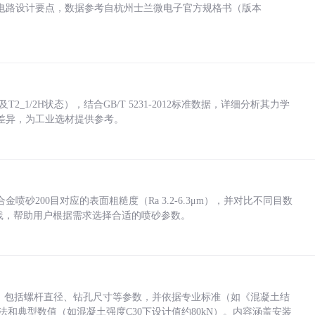
电路设计要点，数据参考自杭州士兰微电子官方规格书（版本
_1/2H状态），结合GB/T 5231-2012标准数据，详细分析其力学
差异，为工业选材提供参考。
砂200目对应的表面粗糙度（Ra 3.2-6.3μm），并对比不同目数
业实践，帮助用户根据需求选择合适的喷砂参数。
力，包括螺杆直径、钻孔尺寸等参数，并依据专业标准（如《混凝土结
方法和典型数值（如混凝土强度C30下设计值约80kN）。内容涵盖安装