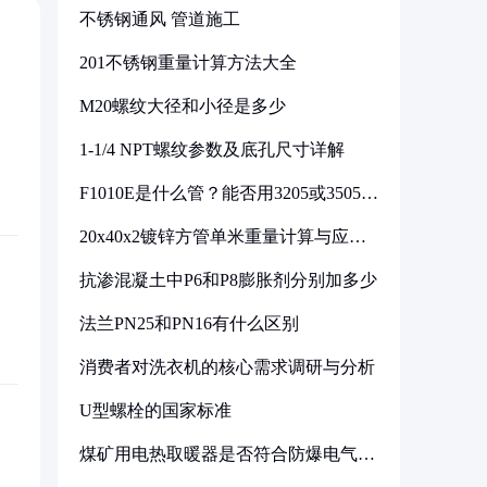
不锈钢通风 管道施工
201不锈钢重量计算方法大全
M20螺纹大径和小径是多少
1-1/4 NPT螺纹参数及底孔尺寸详解
F1010E是什么管？能否用3205或3505代
换
20x40x2镀锌方管单米重量计算与应用
分析
抗渗混凝土中P6和P8膨胀剂分别加多少
法兰PN25和PN16有什么区别
消费者对洗衣机的核心需求调研与分析
U型螺栓的国家标准
煤矿用电热取暖器是否符合防爆电气设
备标准