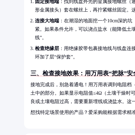
固定接地端
：找到线盘外壳的金属接地螺丝（
形金属接头）套在螺丝上，再拧紧螺丝固定。这
连接大地端
：在潮湿的地面挖一个10cm深的
紧。如果条件允许，可以浇点盐水（能降低土
线”。
检查绝缘层
：用绝缘胶带包裹接地线与线盘连
环加了层“保护套”。
三、检查接地效果：用万用表“把脉”安
接地完成后，别急着通电！用万用表调到电阻档（
土中的部分。如果显示电阻值≤4Ω（土壤干燥时
良或土壤电阻过高，需要重新埋线或浇盐水。这一
想找特定场景使用的产品？爱采购能根据需求精