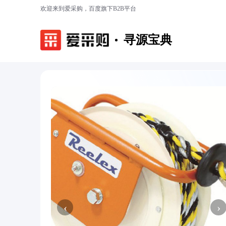
欢迎来到爱采购，百度旗下B2B平台
寻源宝典
‹
›