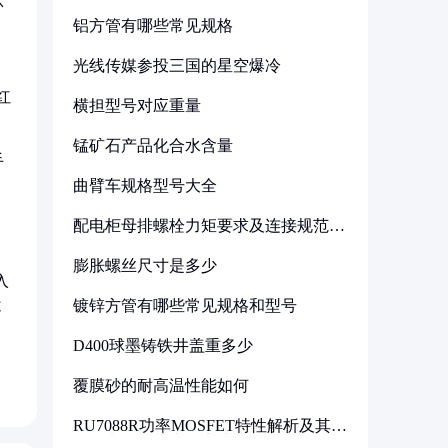
环
铝方管有哪些常见规格
光线传媒参投三国的星空爆冷
红
横担型号对应重量
锰矿石产品化合水含量
手
曲臂车规格型号大全
配电柜母排螺栓力矩要求及连接规范详
解
膨胀螺丝尺寸是多少
入
镀锌方管有哪些常见规格和型号
不
D400球墨铸铁井盖重多少
覆膜砂的耐高温性能如何
RU7088R功率MOSFET特性解析及其在
可调电源设计中的实践