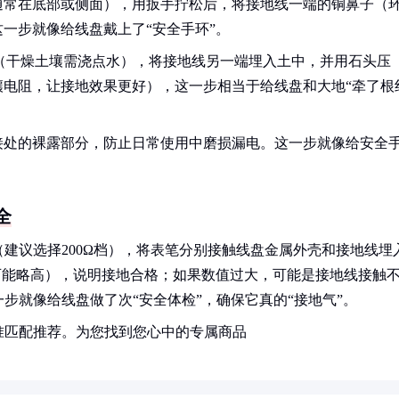
通常在底部或侧面），用扳手拧松后，将接地线一端的铜鼻子（
一步就像给线盘戴上了“安全手环”。
坑（干燥土壤需浇点水），将接地线另一端埋入土中，并用石头压
壤电阻，让接地效果更好），这一步相当于给线盘和大地“牵了根
接处的裸露部分，防止日常使用中磨损漏电。这一步就像给安全
全
建议选择200Ω档），将表笔分别接触线盘金属外壳和接地线埋
可能略高），说明接地合格；如果数值过大，可能是接地线接触
步就像给线盘做了次“安全体检”，确保它真的“接地气”。
准匹配推荐。为您找到您心中的专属商品