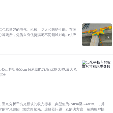
点包括良好的电气、机械、防火和防护性能。在应
心等场所，凭借自身优势满足不同领域对电力供应
5m,栏板高55cm b)承载能力:标载30-35吨,最大允
标准
点分析千兆光模块的收光标准（典型值为-3dBm至-24dBm），并
常的常见原因（如光纤损耗、连接器问题）及解决方案，帮助用户快