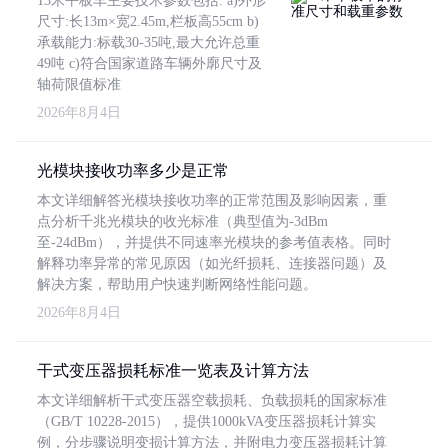
13米平板车主要技术参数包括: a)外形
尺寸:长13m×宽2.45m,栏板高55cm b)
承载能力:标载30-35吨,最大允许总重
49吨 c)符合国家道路车辆外廓尺寸及
轴荷限值标准
2026年8月4日
光模块接收功率多少是正常
本文详细解答光模块接收功率的正常范围及影响因素，重
点分析千兆光模块的收光标准（典型值为-3dBm
至-24dBm），并提供不同速率光模块的参考值表格。同时
解释功率异常的常见原因（如光纤损耗、连接器问题）及
解决方案，帮助用户快速判断网络性能问题。
2026年8月4日
干式变压器损耗标准一览表及计算方法
本文详细解析干式变压器空载损耗、负载损耗的国家标准
（GB/T 10228-2015），提供1000kVA变压器损耗计算实
例，分步骤说明变损计算方法，并附电力变压器损耗计算