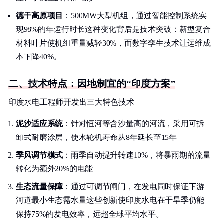
德干高原项目
：500MW大型机组，通过智能控制系统实
现98%的年运行时长这种变化背后是技术突破：新型复合
材料叶片使机组重量减轻30%，而数字孪生技术让运维成
本下降40%。
二、技术特点：因地制宜的“印度方案”
印度水电工程师开发出三大特色技术：
泥沙适应系统
：针对恒河等含沙量高的河流，采用可拆
卸式耐磨涂层，使水轮机寿命从8年延长至15年
季风调节模式
：雨季自动提升转速10%，将暴雨期的流量
转化为额外20%的电能
生态流量保障
：通过可调节闸门，在发电同时保证下游
河道最小生态需水量这些创新使印度水电在干旱季仍能
保持75%的发电效率，远超全球平均水平。