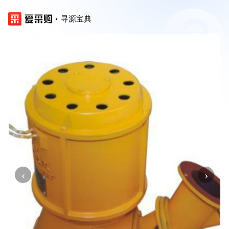
寻源宝典
‹
›