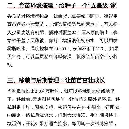
二、育苗环境搭建：给种子一个“五星级”家
香瓜苗对环境很挑剔，就像婴儿需要精心呵护。建议用
育苗盘或小盆育苗，土壤选疏松透气的营养土，可以掺
入少量腐熟有机肥。播种后覆盖0.5-1厘米厚的细土，像
给种子盖了层薄被。保持土壤湿润但别积水，可以用喷
雾瓶喷水。温度控制在20-25℃，夜间不低于15℃。如果
天气冷，可以盖层塑料薄膜保温，就像给苗苗穿件小棉
袄。
三、移栽与后期管理：让苗苗茁壮成长
当香瓜苗长出2-3片真叶时，就可以移栽到大盆或地里
了。移栽前3天逐渐通风炼苗，让苗苗适应外界环境。移
栽时带土坨，避免伤根。株距保持在30-40厘米，行距50-
60厘米。移栽后浇透水，但别大水漫灌。生长期保持土
壤湿润，开花结果期适当控水。每周施一次稀薄液肥，