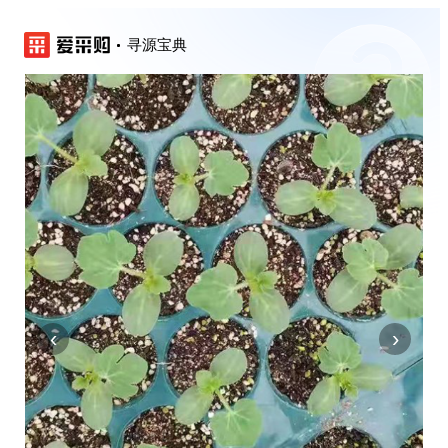
寻源宝典
‹
›