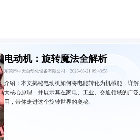
电动机：旋转魔法全解析
东莞市中天自动化设备有限公司
·
2026-03-21 09:43:58
介绍：
本文揭秘电动机如何将电能转化为机械能，详解
大核心原理，并展示其在家电、工业、交通领域的广泛
用，带你走进这个旋转世界的奥秘。