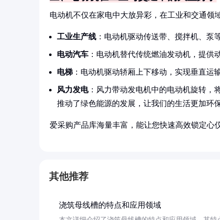
电动机不仅在家电中大放异彩，在工业和交通领
工业生产线
：电动机驱动传送带、搅拌机、泵
电动汽车
：电动机替代传统燃油发动机，提供
电梯
：电动机驱动轿厢上下移动，实现垂直运
风力发电
：风力带动发电机中的电动机旋转，
推动了绿色能源的发展，让我们的生活更加环
爱采购产品库海量丰富，能让您快速高效锁定心
其他推荐
浇筑母线槽的特点和应用领域
本文详细介绍了浇筑母线槽的特点和应用领域。其特