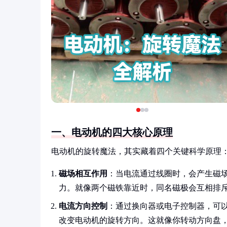
一、电动机的四大核心原理
电动机的旋转魔法，其实藏着四个关键科学原理
磁场相互作用
：当电流通过线圈时，会产生磁
力。就像两个磁铁靠近时，同名磁极会互相排
电流方向控制
：通过换向器或电子控制器，可
改变电动机的旋转方向。这就像你转动方向盘