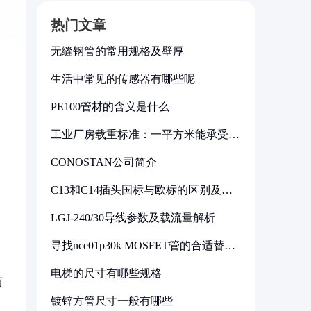
热门文章
无缝钢管的常用规格及壁厚
生活中常见的传感器有哪些呢
PE100管材的含义是什么
工业厂房载重标准：一平方米能承受多
少公斤
CONOSTAN公司简介
C13和C14插头国标与欧标的区别及其
标准解析
LGJ-240/30导线参数及载流量解析
寻找nce01p30k MOSFET管的合适替代
型号
电梯的尺寸有哪些规格
而
镀锌方管尺寸一般有哪些