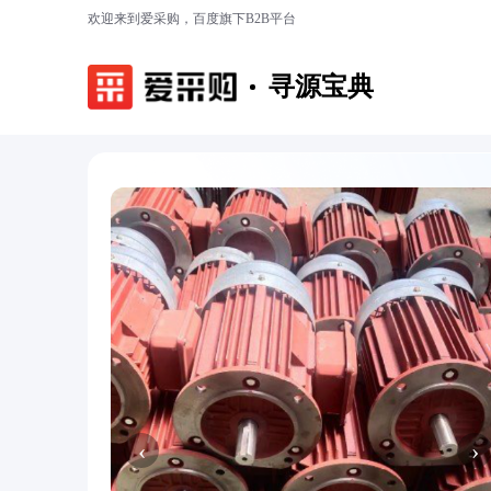
欢迎来到爱采购，百度旗下B2B平台
寻源宝典
‹
›