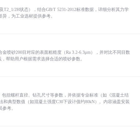
_1/2H状态），结合GB/T 5231-2012标准数据，详细分析其力学
差异，为工业选材提供参考。
砂200目对应的表面粗糙度（Ra 3.2-6.3μm），并对比不同目数
业实践，帮助用户根据需求选择合适的喷砂参数。
力，包括螺杆直径、钻孔尺寸等参数，并依据专业标准（如《混凝土结
方法和典型数值（如混凝土强度C30下设计值约80kN）。内容涵盖安装
员参考。