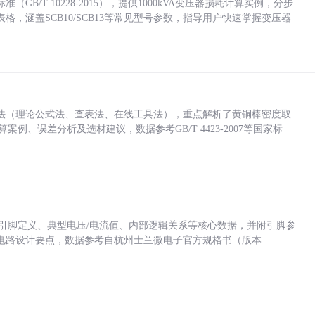
/T 10228-2015），提供1000kVA变压器损耗计算实例，分步
，涵盖SCB10/SCB13等常见型号参数，指导用户快速掌握变压器
法（理论公式法、查表法、在线工具法），重点解析了黄铜棒密度取
计算案例、误差分析及选材建议，数据参考GB/T 4423-2007等国家标
括各引脚定义、典型电压/电流值、内部逻辑关系等核心数据，并附引脚参
电路设计要点，数据参考自杭州士兰微电子官方规格书（版本