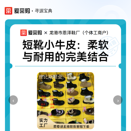
寻源宝典
‹
›