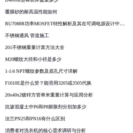
覆膜砂的耐高温性能如何
RU7088R功率MOSFET特性解析及其在可调电源设计中的
实践
不锈钢通风 管道施工
201不锈钢重量计算方法大全
M20螺纹大径和小径是多少
1-1/4 NPT螺纹参数及底孔尺寸详解
F1010E是什么管？能否用3205或3505代换
20x40x2镀锌方管单米重量计算与应用分析
抗渗混凝土中P6和P8膨胀剂分别加多少
法兰PN25和PN16有什么区别
消费者对洗衣机的核心需求调研与分析