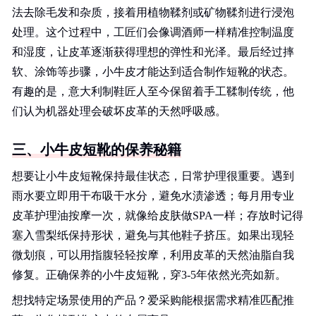
法去除毛发和杂质，接着用植物鞣剂或矿物鞣剂进行浸泡
处理。这个过程中，工匠们会像调酒师一样精准控制温度
和湿度，让皮革逐渐获得理想的弹性和光泽。最后经过摔
软、涂饰等步骤，小牛皮才能达到适合制作短靴的状态。
有趣的是，意大利制鞋匠人至今保留着手工鞣制传统，他
们认为机器处理会破坏皮革的天然呼吸感。
三、小牛皮短靴的保养秘籍
想要让小牛皮短靴保持最佳状态，日常护理很重要。遇到
雨水要立即用干布吸干水分，避免水渍渗透；每月用专业
皮革护理油按摩一次，就像给皮肤做SPA一样；存放时记得
塞入雪梨纸保持形状，避免与其他鞋子挤压。如果出现轻
微划痕，可以用指腹轻轻按摩，利用皮革的天然油脂自我
修复。正确保养的小牛皮短靴，穿3-5年依然光亮如新。
想找特定场景使用的产品？爱采购能根据需求精准匹配推