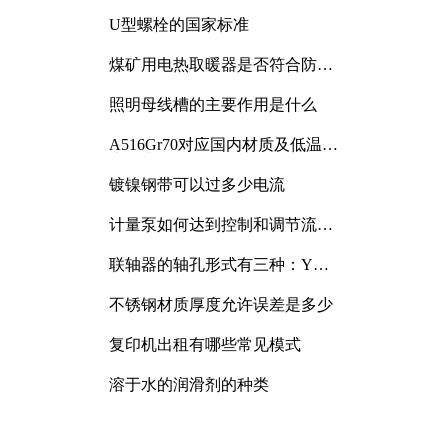
与分析
U型螺栓的国家标准
煤矿用电热取暖器是否符合防爆
电气设备标准
照明母线槽的主要作用是什么
A516Gr70对应国内材质及低温冲
击要求解析
镀镍钢带可以过多少电流
计量泵如何达到控制和调节流量
的目的
联轴器的轴孔形式有三种：Y
型、J型、Z型
不锈钢材质厚度允许误差是多少
复印机出租有哪些常见模式
溶于水的润滑剂的种类