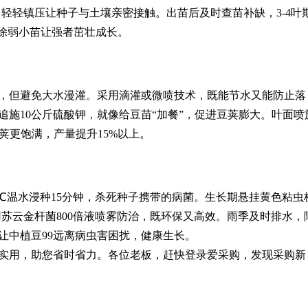
薄土，轻轻镇压让种子与土壤亲密接触。出苗后及时查苗补缺，3-4叶
剔除弱小苗让强者茁壮成长。
，但避免大水漫灌。采用滴灌或微喷技术，既能节水又能防止落
追施10公斤硫酸钾，就像给豆苗“加餐”，促进豆荚膨大。叶面喷
豆荚更饱满，产量提升15%以上。
0℃温水浸种15分钟，杀死种子携带的病菌。生长期悬挂黄色粘虫
，用苏云金杆菌800倍液喷雾防治，既环保又高效。雨季及时排水，
让中植豆99远离病虫害困扰，健康生长。
实用，助您省时省力。各位老板，赶快登录爱采购，发现采购新