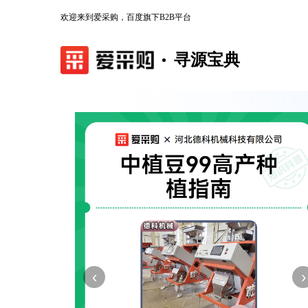
欢迎来到爱采购，百度旗下B2B平台
寻源宝典
‹
›