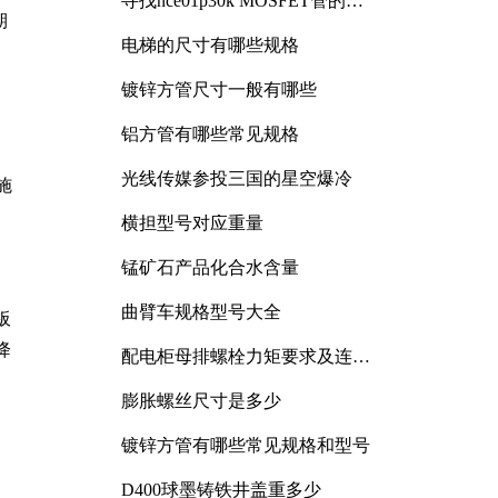
寻找nce01p30k MOSFET管的合
适替代型号
期
电梯的尺寸有哪些规格
镀锌方管尺寸一般有哪些
铝方管有哪些常见规格
光线传媒参投三国的星空爆冷
施
横担型号对应重量
锰矿石产品化合水含量
曲臂车规格型号大全
板
降
配电柜母排螺栓力矩要求及连接
规范详解
膨胀螺丝尺寸是多少
镀锌方管有哪些常见规格和型号
D400球墨铸铁井盖重多少