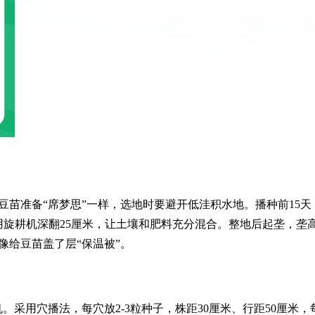
豆苗准备“席梦思”一样，选地时要避开低洼积水地。播种前15天
用旋耕机深翻25厘米，让土壤和肥料充分混合。整地后起垄，垄
像给豆苗盖了层“保温被”。
。采用穴播法，每穴放2-3粒种子，株距30厘米、行距50厘米，