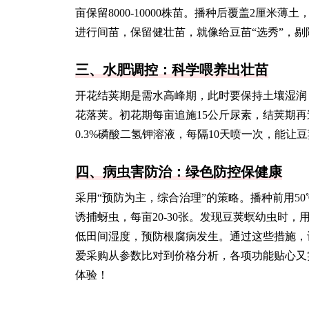
亩保留8000-10000株苗。播种后覆盖2厘米
进行间苗，保留健壮苗，就像给豆苗“选秀”，
三、水肥调控：科学喂养出壮苗
开花结荚期是需水高峰期，此时要保持土壤湿润
花落荚。初花期每亩追施15公斤尿素，结荚期再
0.3%磷酸二氢钾溶液，每隔10天喷一次，能让
四、病虫害防治：绿色防控保健康
采用“预防为主，综合治理”的策略。播种前用5
诱捕蚜虫，每亩20-30张。发现豆荚螟幼虫时
低田间湿度，预防根腐病发生。通过这些措施，
爱采购从参数比对到价格分析，各项功能贴心又
体验！