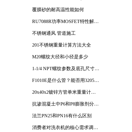
覆膜砂的耐高温性能如何
RU7088R功率MOSFET特性解析
及其在可调电源设计中的实践
不锈钢通风 管道施工
201不锈钢重量计算方法大全
M20螺纹大径和小径是多少
1-1/4 NPT螺纹参数及底孔尺寸详
解
F1010E是什么管？能否用3205或
3505代换
20x40x2镀锌方管单米重量计算
与应用分析
抗渗混凝土中P6和P8膨胀剂分别
加多少
法兰PN25和PN16有什么区别
消费者对洗衣机的核心需求调研