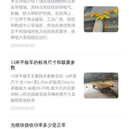
本文详细介绍了浇筑母线槽的特点和
应用领域。其特点包括良好的电气、
机械、防火和防护性能。在应用上，
广泛用于商业建筑、工业厂房、医院
和数据中心等场所，凭借自身优势满
足不同领域对电力供应的高要求，保
障电力系统稳定运行。
2026年8月4日
13米平板车的标准尺寸和载重参
数
13米平板车主要技术参数包括: a)外形
尺寸:长13m×宽2.45m,栏板高55cm b)
承载能力:标载30-35吨,最大允许总重
49吨 c)符合国家道路车辆外廓尺寸及
轴荷限值标准
2026年8月4日
光模块接收功率多少是正常