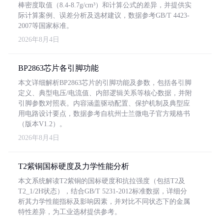
棒密度取值（8.4-8.7g/cm³）和计算公式的差异，并提供实
际计算案例、误差分析及选材建议，数据参考GB/T 4423-
2007等国家标准。
2026年8月4日
BP2863芯片各引脚功能
本文详细解析BP2863芯片的引脚功能及参数，包括各引脚
定义、典型电压/电流值、内部逻辑关系等核心数据，并附
引脚参数对照表。内容涵盖驱动配置、保护机制及典型应
用电路设计要点，数据参考自杭州士兰微电子官方规格书
（版本V1.2）。
2026年8月4日
T2紫铜国标硬度及力学性能分析
本文系统解读T2紫铜的国标硬度和抗拉强度（包括T2及
T2_1/2H状态），结合GB/T 5231-2012标准数据，详细分
析其力学性能指标及影响因素，并对比不同状态下的金属
特性差异，为工业选材提供参考。