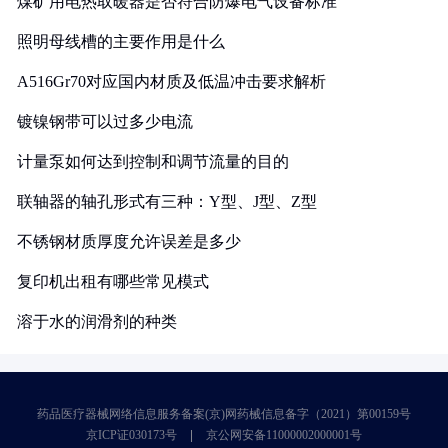
煤矿用电热取暖器是否符合防爆电气设备标准
照明母线槽的主要作用是什么
A516Gr70对应国内材质及低温冲击要求解析
镀镍钢带可以过多少电流
计量泵如何达到控制和调节流量的目的
联轴器的轴孔形式有三种：Y型、J型、Z型
不锈钢材质厚度允许误差是多少
复印机出租有哪些常见模式
溶于水的润滑剂的种类
药品医疗器械网络信息服务备案(京)网药械信息备字（2021）第00159号
京ICP证030173号
京公网安备11000002000001号