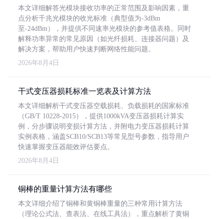
本文详细解答光模块接收功率的正常范围及影响因素，重
点分析千兆光模块的收光标准（典型值为-3dBm
至-24dBm），并提供不同速率光模块的参考值表格。同时
解释功率异常的常见原因（如光纤损耗、连接器问题）及
解决方案，帮助用户快速判断网络性能问题。
2026年8月4日
干式变压器损耗标准一览表及计算方法
本文详细解析干式变压器空载损耗、负载损耗的国家标准
（GB/T 10228-2015），提供1000kVA变压器损耗计算实
例，分步骤说明变损计算方法，并附电力变压器损耗计算
实例表格，涵盖SCB10/SCB13等常见型号参数，指导用户
快速掌握变压器能效评估要点。
2026年8月4日
铜棒的重量计算方法有哪些
本文详细介绍了铜棒和黄铜棒重量的三种常用计算方法
（理论公式法、查表法、在线工具法），重点解析了黄铜