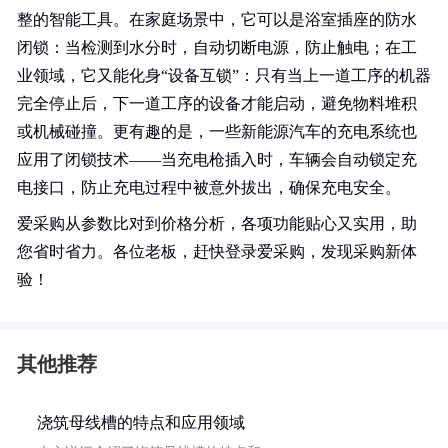
整的智能工具。在家庭场景中，它可以是浴室插座的防水
闭锁：当检测到水分时，自动切断电源，防止触电；在工
业领域，它又能化身“设备互锁”：只有当上一道工序的机器
完全停止后，下一道工序的设备才能启动，避免物料堆积
或机械碰撞。更有趣的是，一些新能源汽车的充电系统也
应用了闭锁技术——当充电枪插入时，车辆会自动锁定充
电接口，防止充电过程中被意外拔出，确保充电安全。
爱采购从参数比对到价格分析，各项功能贴心又实用，助
您省时省力。各位老板，赶快登录爱采购，发现采购新体
验！
其他推荐
浇筑母线槽的特点和应用领域