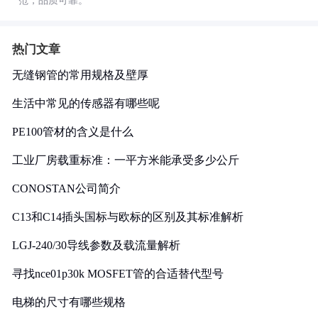
范，品质可靠。
热门文章
无缝钢管的常用规格及壁厚
生活中常见的传感器有哪些呢
PE100管材的含义是什么
工业厂房载重标准：一平方米能承受多少公斤
CONOSTAN公司简介
C13和C14插头国标与欧标的区别及其标准解析
LGJ-240/30导线参数及载流量解析
寻找nce01p30k MOSFET管的合适替代型号
电梯的尺寸有哪些规格