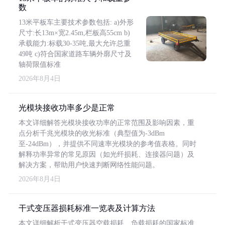
数
13米平板车主要技术参数包括: a)外形
尺寸:长13m×宽2.45m,栏板高55cm b)
承载能力:标载30-35吨,最大允许总重
49吨 c)符合国家道路车辆外廓尺寸及
轴荷限值标准
2026年8月4日
光模块接收功率多少是正常
本文详细解答光模块接收功率的正常范围及影响因素，重
点分析千兆光模块的收光标准（典型值为-3dBm
至-24dBm），并提供不同速率光模块的参考值表格。同时
解释功率异常的常见原因（如光纤损耗、连接器问题）及
解决方案，帮助用户快速判断网络性能问题。
2026年8月4日
干式变压器损耗标准一览表及计算方法
本文详细解析干式变压器空载损耗、负载损耗的国家标准