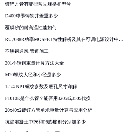
镀锌方管有哪些常见规格和型号
D400球墨铸铁井盖重多少
覆膜砂的耐高温性能如何
RU7088R功率MOSFET特性解析及其在可调电源设计中的
实践
不锈钢通风 管道施工
201不锈钢重量计算方法大全
M20螺纹大径和小径是多少
1-1/4 NPT螺纹参数及底孔尺寸详解
F1010E是什么管？能否用3205或3505代换
20x40x2镀锌方管单米重量计算与应用分析
抗渗混凝土中P6和P8膨胀剂分别加多少