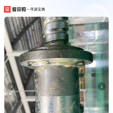
寻源宝典
‹
›