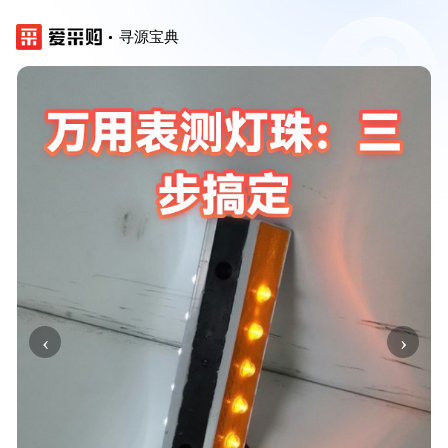
寻源宝典
‹
›