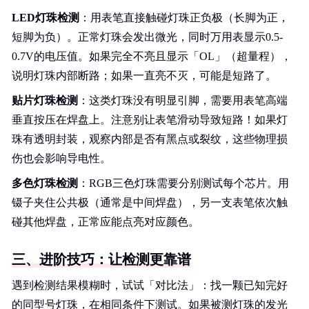
LED灯珠检测
：用表笔直接触碰灯珠正负极（长脚为正，
短脚为负）。正常灯珠会发出微光，同时万用表显示0.5-
0.7V的电压值。如果完全不亮且显示「OL」（超量程），
说明灯珠内部断路；如果一直亮不灭，可能是短路了。
贴片灯珠检测
：这类灯珠没有明显引脚，需要用表笔高端
垂直按压在焊盘上。注意别让表笔滑动导致短路！如果灯
珠有透明封装，观察内部是否有黑点或裂纹，这些物理损
伤也会影响导电性。
多色灯珠检测
：RGB三色灯珠需要分别测试每个芯片。用
镊子夹住公共极（通常是中间焊盘），另一支表笔依次触
碰其他焊盘，正常应能点亮对应颜色。
三、进阶技巧：让检测更靠谱
遇到检测结果模糊时，试试「对比法」：找一颗已知完好
的同型号灯珠，在相同条件下测试。如果被测灯珠的发光