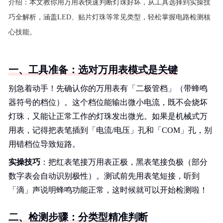
介绍：
本文教你用万用表快速判断灯珠好坏，从工具选择到实操技
巧全解析，涵盖LED、贴片灯珠等常见类型，轻松掌握电路检测核
心技能。
一、工具准备：选对万用表模式是关键
别急着动手！先确认你的万用表有「二极管档」（带蜂鸣
器符号的档位）。这个档位能输出微小电流，既不会烧坏
灯珠，又能让正常工作的灯珠发出微光。如果是机械式万
用表，记得把表笔插到「电流/电压」孔和「COM」孔，别
用错档位导致短路。
实操技巧
：把红表笔接万用表正极，黑表笔接负极（部分
数字表会自动识别极性）。测试前先用表笔短接，听到
「滴」声说明蜂鸣功能正常，这时候就可以开始检测啦！
二、检测步骤：分类型精准判断