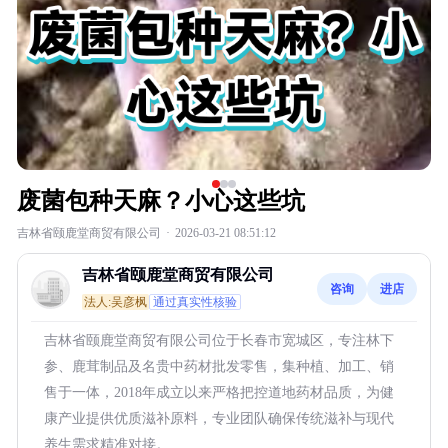
废菌包种天麻？小心这些坑
吉林省颐鹿堂商贸有限公司
·
2026-03-21 08:51:12
吉林省颐鹿堂商贸有限公司
咨询
进店
法人:吴彦枫
通过真实性核验
吉林省颐鹿堂商贸有限公司位于长春市宽城区，专注林下
参、鹿茸制品及名贵中药材批发零售，集种植、加工、销
售于一体，2018年成立以来严格把控道地药材品质，为健
康产业提供优质滋补原料，专业团队确保传统滋补与现代
养生需求精准对接。