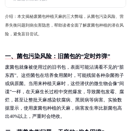
介绍：
本文揭秘废菌包种植天麻的三大弊端，从菌包污染风险、营
养失衡问题到病虫害隐患，帮助读者全面了解废菌包种植的潜在风
险，避免盲目尝试。
一、菌包污染风险：旧菌包的“定时炸弹”
废菌包就像被使用过的旧书包，表面可能沾满看不见的“脏
东西”。这些菌包在培养食用菌时，可能残留各种杂菌孢子
或病原菌。当用来种植天麻时，这些潜伏的微生物会像“间
谍”一样，在天麻生长过程中突然爆发，导致菌包发霉、腐
烂，甚至让整批天麻感染软腐病、黑斑病等病害。实验数
据显示，使用废菌包种植的天麻，病害发生率比新菌包高
出40%以上，严重时会绝收。