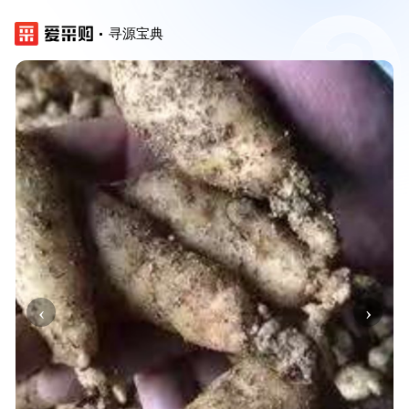
寻源宝典
‹
›