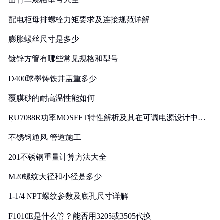
配电柜母排螺栓力矩要求及连接规范详解
膨胀螺丝尺寸是多少
镀锌方管有哪些常见规格和型号
D400球墨铸铁井盖重多少
覆膜砂的耐高温性能如何
RU7088R功率MOSFET特性解析及其在可调电源设计中的
实践
不锈钢通风 管道施工
201不锈钢重量计算方法大全
M20螺纹大径和小径是多少
1-1/4 NPT螺纹参数及底孔尺寸详解
F1010E是什么管？能否用3205或3505代换