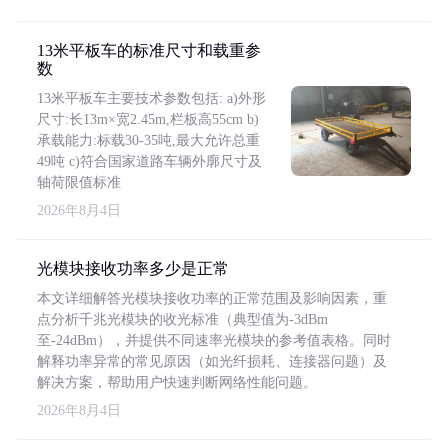
13米平板车的标准尺寸和载重参
数
13米平板车主要技术参数包括: a)外形
尺寸:长13m×宽2.45m,栏板高55cm b)
承载能力:标载30-35吨,最大允许总重
49吨 c)符合国家道路车辆外廓尺寸及
轴荷限值标准
2026年8月4日
光模块接收功率多少是正常
本文详细解答光模块接收功率的正常范围及影响因素，重
点分析千兆光模块的收光标准（典型值为-3dBm
至-24dBm），并提供不同速率光模块的参考值表格。同时
解释功率异常的常见原因（如光纤损耗、连接器问题）及
解决方案，帮助用户快速判断网络性能问题。
2026年8月4日