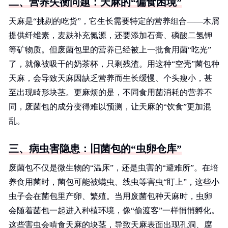
二、营养失衡问题：天麻的“偏食困境”
天麻是“挑剔的吃货”，它生长需要特定的营养组合——木屑
提供纤维素，麦麸补充氮源，还要添加石膏、磷酸二氢钾
等矿物质。但废菌包里的营养已经被上一批食用菌“吃光”
了，就像被吸干的奶茶杯，只剩残渣。用这种“空壳”菌包种
天麻，会导致天麻因缺乏营养而生长缓慢、个头瘦小，甚
至出现畸形块茎。更麻烦的是，不同食用菌消耗的营养不
同，废菌包的成分变得难以预测，让天麻的“饮食”更加混
乱。
三、病虫害隐患：旧菌包的“虫卵仓库”
废菌包不仅是微生物的“温床”，还是虫害的“避难所”。在培
养食用菌时，菌包可能被螨虫、线虫等害虫“盯上”，这些小
虫子会在菌包里产卵、繁殖。当用废菌包种天麻时，虫卵
会随着菌包一起进入种植环境，像“偷渡客”一样悄悄孵化。
这些害虫会啃食天麻的块茎，导致天麻表面出现孔洞、腐