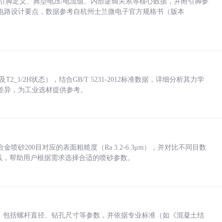
括各引脚定义、典型电压/电流值、内部逻辑关系等核心数据，并附引脚参
电路设计要点，数据参考自杭州士兰微电子官方规格书（版本
_1/2H状态），结合GB/T 5231-2012标准数据，详细分析其力学
差异，为工业选材提供参考。
砂200目对应的表面粗糙度（Ra 3.2-6.3μm），并对比不同目数
业实践，帮助用户根据需求选择合适的喷砂参数。
力，包括螺杆直径、钻孔尺寸等参数，并依据专业标准（如《混凝土结