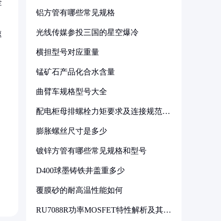
金
铝方管有哪些常见规格
光线传媒参投三国的星空爆冷
速
横担型号对应重量
锰矿石产品化合水含量
曲臂车规格型号大全
配电柜母排螺栓力矩要求及连接规范详
解
膨胀螺丝尺寸是多少
镀锌方管有哪些常见规格和型号
D400球墨铸铁井盖重多少
覆膜砂的耐高温性能如何
RU7088R功率MOSFET特性解析及其在
可调电源设计中的实践