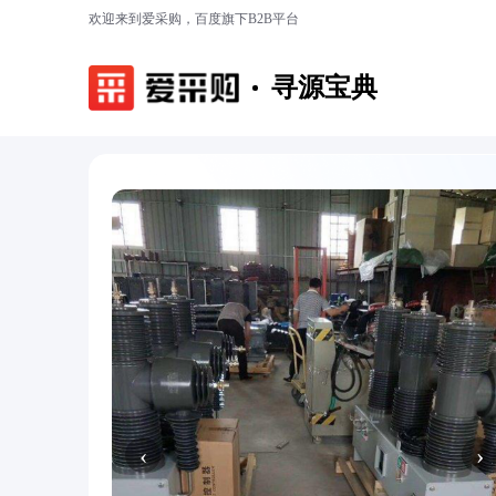
欢迎来到爱采购，百度旗下B2B平台
寻源宝典
‹
›