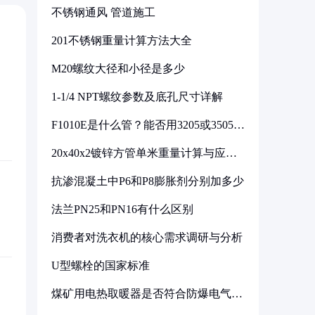
不锈钢通风 管道施工
201不锈钢重量计算方法大全
M20螺纹大径和小径是多少
1-1/4 NPT螺纹参数及底孔尺寸详解
F1010E是什么管？能否用3205或3505代
换
20x40x2镀锌方管单米重量计算与应用
分析
抗渗混凝土中P6和P8膨胀剂分别加多少
法兰PN25和PN16有什么区别
消费者对洗衣机的核心需求调研与分析
U型螺栓的国家标准
煤矿用电热取暖器是否符合防爆电气设
备标准