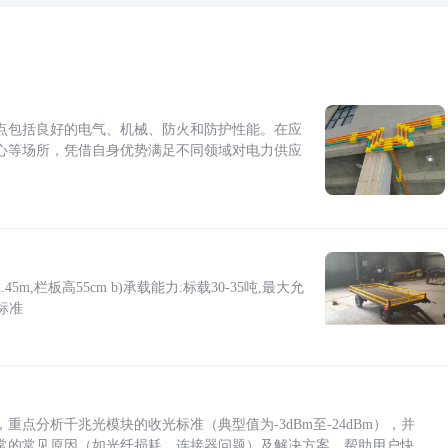
点包括良好的电气、机械、防火和防护性能。在应
心等场所，凭借自身优势满足不同领域对电力供应
5m,栏板高55cm b)承载能力:标载30-35吨,最大允
标准
点分析千兆光模块的收光标准（典型值为-3dBm至-24dBm），并
常的常见原因（如光纤损耗、连接器问题）及解决方案，帮助用户快