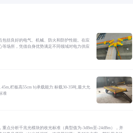
点包括良好的电气、机械、防火和防护性能。在应
心等场所，凭借自身优势满足不同领域对电力供应
5m,栏板高55cm b)承载能力:标载30-35吨,最大允
标准
点分析千兆光模块的收光标准（典型值为-3dBm至-24dBm），并