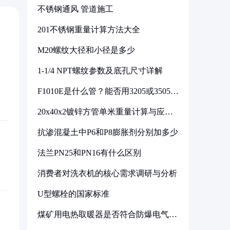
不锈钢通风 管道施工
201不锈钢重量计算方法大全
M20螺纹大径和小径是多少
1-1/4 NPT螺纹参数及底孔尺寸详解
F1010E是什么管？能否用3205或3505代
换
20x40x2镀锌方管单米重量计算与应用
分析
抗渗混凝土中P6和P8膨胀剂分别加多少
法兰PN25和PN16有什么区别
消费者对洗衣机的核心需求调研与分析
U型螺栓的国家标准
煤矿用电热取暖器是否符合防爆电气设
备标准