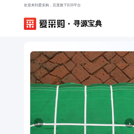
欢迎来到爱采购，百度旗下B2B平台
寻源宝典
‹
›