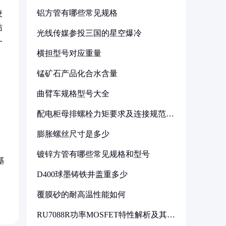
铝方管有哪些常见规格
咬
结
光线传媒参投三国的星空爆冷
一
横担型号对应重量
锰矿石产品化合水含量
曲臂车规格型号大全
配电柜母排螺栓力矩要求及连接规范详
解
膨胀螺丝尺寸是多少
镀锌方管有哪些常见规格和型号
基
D400球墨铸铁井盖重多少
覆膜砂的耐高温性能如何
RU7088R功率MOSFET特性解析及其在
可调电源设计中的实践