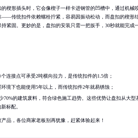
扣的楔形插头时，它会像楔子一样卡进钢管的凹槽中，通过机械
靠——传统扣件依赖螺栓拧紧，容易因振动松动，而盘扣的楔形
持紧固。更妙的是，盘扣的安装只需一把扳手，30秒就能完成
个连接点可承受2吨横向拉力，是传统扣件的1.5倍；
环境下也能使用5年以上，而传统扣件2年就易锈蚀；
减少70%的建筑废料，符合绿色施工趋势。这些优势让盘扣从大型
的新标配。
仪产品，各位商家老板别再犹豫，赶紧体验起来！