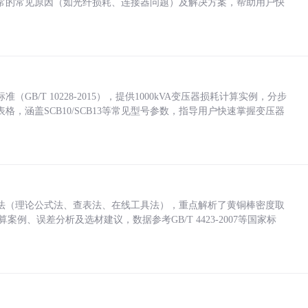
常的常见原因（如光纤损耗、连接器问题）及解决方案，帮助用户快
/T 10228-2015），提供1000kVA变压器损耗计算实例，分步
，涵盖SCB10/SCB13等常见型号参数，指导用户快速掌握变压器
法（理论公式法、查表法、在线工具法），重点解析了黄铜棒密度取
计算案例、误差分析及选材建议，数据参考GB/T 4423-2007等国家标