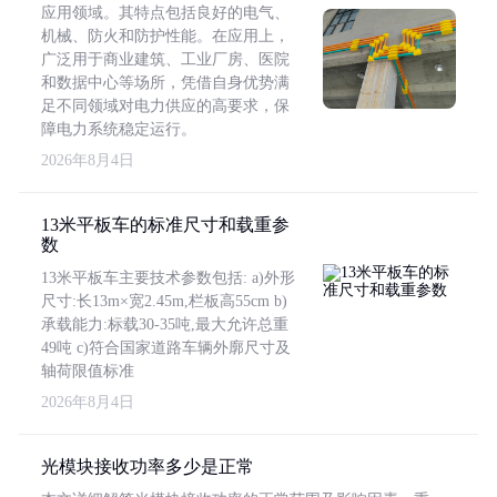
应用领域。其特点包括良好的电气、
机械、防火和防护性能。在应用上，
广泛用于商业建筑、工业厂房、医院
和数据中心等场所，凭借自身优势满
足不同领域对电力供应的高要求，保
障电力系统稳定运行。
2026年8月4日
13米平板车的标准尺寸和载重参
数
13米平板车主要技术参数包括: a)外形
尺寸:长13m×宽2.45m,栏板高55cm b)
承载能力:标载30-35吨,最大允许总重
49吨 c)符合国家道路车辆外廓尺寸及
轴荷限值标准
2026年8月4日
光模块接收功率多少是正常