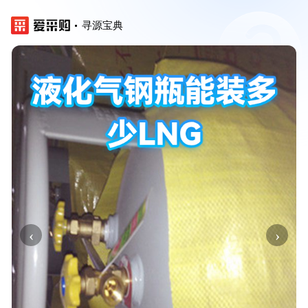
寻源宝典
‹
›