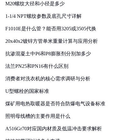
M20螺纹大径和小径是多少
1-1/4 NPT螺纹参数及底孔尺寸详解
F1010E是什么管？能否用3205或3505代换
20x40x2镀锌方管单米重量计算与应用分析
抗渗混凝土中P6和P8膨胀剂分别加多少
法兰PN25和PN16有什么区别
消费者对洗衣机的核心需求调研与分析
U型螺栓的国家标准
煤矿用电热取暖器是否符合防爆电气设备标准
照明母线槽的主要作用是什么
A516Gr70对应国内材质及低温冲击要求解析