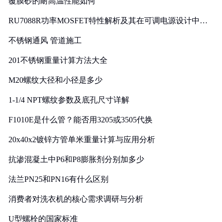
覆膜砂的耐高温性能如何
RU7088R功率MOSFET特性解析及其在可调电源设计中的
实践
不锈钢通风 管道施工
201不锈钢重量计算方法大全
M20螺纹大径和小径是多少
1-1/4 NPT螺纹参数及底孔尺寸详解
F1010E是什么管？能否用3205或3505代换
20x40x2镀锌方管单米重量计算与应用分析
抗渗混凝土中P6和P8膨胀剂分别加多少
法兰PN25和PN16有什么区别
消费者对洗衣机的核心需求调研与分析
U型螺栓的国家标准