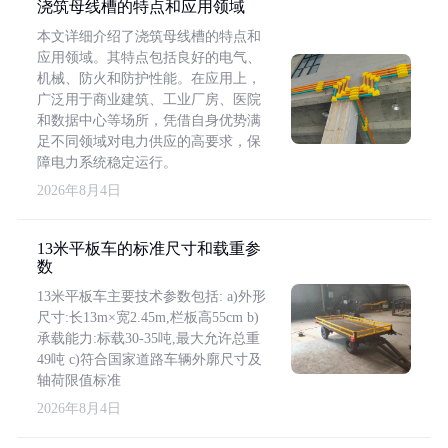
浇筑母线槽的特点和应用领域
本文详细介绍了浇筑母线槽的特点和
应用领域。其特点包括良好的电气、
机械、防火和防护性能。在应用上，
广泛用于商业建筑、工业厂房、医院
和数据中心等场所，凭借自身优势满
足不同领域对电力供应的高要求，保
障电力系统稳定运行。
2026年8月4日
13米平板车的标准尺寸和载重参
数
13米平板车主要技术参数包括: a)外形
尺寸:长13m×宽2.45m,栏板高55cm b)
承载能力:标载30-35吨,最大允许总重
49吨 c)符合国家道路车辆外廓尺寸及
轴荷限值标准
2026年8月4日