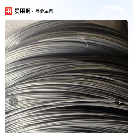
寻源宝典
‹
›