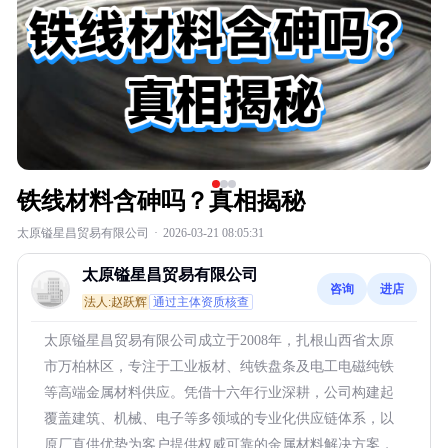
铁线材料含砷吗？真相揭秘
太原镒星昌贸易有限公司
·
2026-03-21 08:05:31
太原镒星昌贸易有限公司
咨询
进店
法人:赵跃辉
通过主体资质核查
太原镒星昌贸易有限公司成立于2008年，扎根山西省太原
市万柏林区，专注于工业板材、纯铁盘条及电工电磁纯铁
等高端金属材料供应。凭借十六年行业深耕，公司构建起
覆盖建筑、机械、电子等多领域的专业化供应链体系，以
原厂直供优势为客户提供权威可靠的金属材料解决方案，