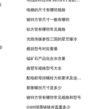
寻找nce01p30k MOSFET管的合
适替代型号
连
电梯的尺寸有哪些规格
镀锌方管尺寸一般有哪些
铝方管有哪些常见规格
光线传媒参投三国的星空爆冷
少
影
横担型号对应重量
锰矿石产品化合水含量
曲臂车规格型号大全
配电柜母排螺栓力矩要求及连接
规范详解
膨胀螺丝尺寸是多少
镀锌方管有哪些常见规格和型号
D400球墨铸铁井盖重多少