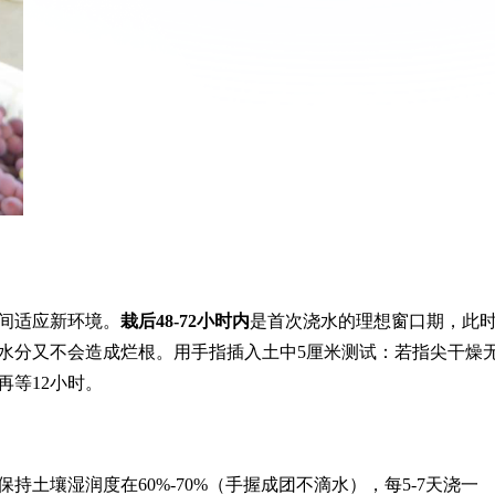
间适应新环境。
栽后48-72小时内
是首次浇水的理想窗口期，此
水分又不会造成烂根。用手指插入土中5厘米测试：若指尖干燥
再等12小时。
土壤湿润度在60%-70%（手握成团不滴水），每5-7天浇一