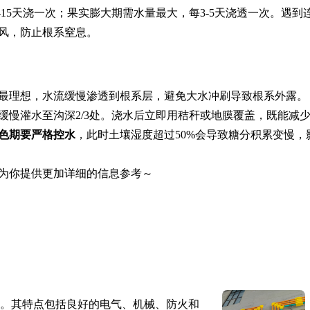
0-15天浇一次；果实膨大期需水量最大，每3-5天浇透一次。遇到
通风，防止根系窒息。
最理想，水流缓慢渗透到根系层，避免大水冲刷导致根系外露。
缓慢灌水至沟深2/3处。浇水后立即用秸秆或地膜覆盖，既能减
色期要严格控水
，此时土壤湿度超过50%会导致糖分积累变慢，
为你提供更加详细的信息参考～
。其特点包括良好的电气、机械、防火和