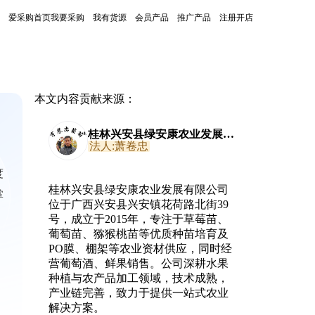
爱采购首页
我要采购
我有货源
会员产品
推广产品
注册开店
本文内容贡献来源：
桂林兴安县绿安康农业发展有
限公司
法人:萧卷忠
度
桂林兴安县绿安康农业发展有限公司
掌
位于广西兴安县兴安镇花荷路北街39
号，成立于2015年，专注于草莓苗、
葡萄苗、猕猴桃苗等优质种苗培育及
PO膜、棚架等农业资材供应，同时经
营葡萄酒、鲜果销售。公司深耕水果
种植与农产品加工领域，技术成熟，
产业链完善，致力于提供一站式农业
解决方案。