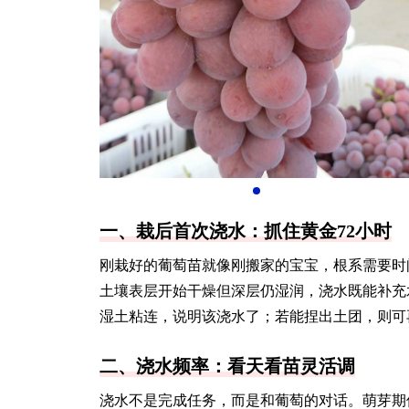
一、栽后首次浇水：抓住黄金72小时
刚栽好的葡萄苗就像刚搬家的宝宝，根系需要时
土壤表层开始干燥但深层仍湿润，浇水既能补充
湿土粘连，说明该浇水了；若能捏出土团，则可
二、浇水频率：看天看苗灵活调
浇水不是完成任务，而是和葡萄的对话。萌芽期保持