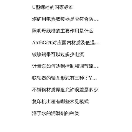
与分析
U型螺栓的国家标准
煤矿用电热取暖器是否符合防爆
电气设备标准
照明母线槽的主要作用是什么
A516Gr70对应国内材质及低温冲
击要求解析
镀镍钢带可以过多少电流
计量泵如何达到控制和调节流量
的目的
联轴器的轴孔形式有三种：Y
型、J型、Z型
不锈钢材质厚度允许误差是多少
复印机出租有哪些常见模式
溶于水的润滑剂的种类