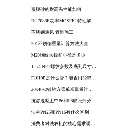
覆膜砂的耐高温性能如何
RU7088R功率MOSFET特性解析
及其在可调电源设计中的实践
不锈钢通风 管道施工
201不锈钢重量计算方法大全
M20螺纹大径和小径是多少
1-1/4 NPT螺纹参数及底孔尺寸详
解
F1010E是什么管？能否用3205或
3505代换
20x40x2镀锌方管单米重量计算
与应用分析
抗渗混凝土中P6和P8膨胀剂分别
加多少
法兰PN25和PN16有什么区别
消费者对洗衣机的核心需求调研