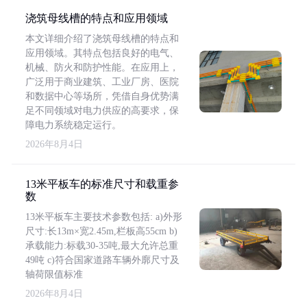
浇筑母线槽的特点和应用领域
本文详细介绍了浇筑母线槽的特点和
应用领域。其特点包括良好的电气、
机械、防火和防护性能。在应用上，
广泛用于商业建筑、工业厂房、医院
和数据中心等场所，凭借自身优势满
足不同领域对电力供应的高要求，保
障电力系统稳定运行。
2026年8月4日
13米平板车的标准尺寸和载重参
数
13米平板车主要技术参数包括: a)外形
尺寸:长13m×宽2.45m,栏板高55cm b)
承载能力:标载30-35吨,最大允许总重
49吨 c)符合国家道路车辆外廓尺寸及
轴荷限值标准
2026年8月4日