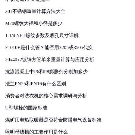
201不锈钢重量计算方法大全
M20螺纹大径和小径是多少
1-1/4 NPT螺纹参数及底孔尺寸详解
F1010E是什么管？能否用3205或3505代换
20x40x2镀锌方管单米重量计算与应用分析
抗渗混凝土中P6和P8膨胀剂分别加多少
法兰PN25和PN16有什么区别
消费者对洗衣机的核心需求调研与分析
U型螺栓的国家标准
煤矿用电热取暖器是否符合防爆电气设备标准
照明母线槽的主要作用是什么