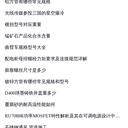
铝方管有哪些常见规格
光线传媒参投三国的星空爆冷
横担型号对应重量
锰矿石产品化合水含量
曲臂车规格型号大全
配电柜母排螺栓力矩要求及连接规范详解
膨胀螺丝尺寸是多少
镀锌方管有哪些常见规格和型号
D400球墨铸铁井盖重多少
覆膜砂的耐高温性能如何
RU7088R功率MOSFET特性解析及其在可调电源设计中的
实践
不锈钢通风 管道施工