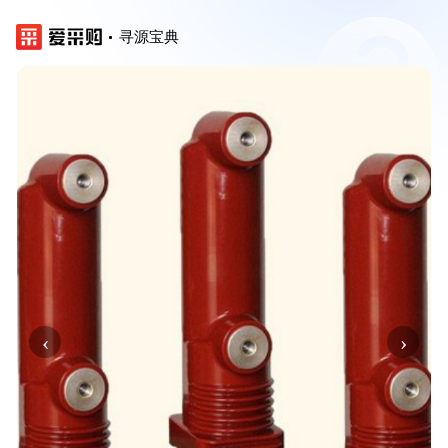
寻源宝典
‹
›