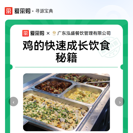
寻源宝典
‹
›