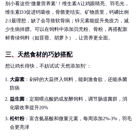
别小看这些‘微量营养素’！维生素A让鸡眼睛亮、羽毛光，
维生素D3促进钙吸收，骨骼更结实。矿物质里，钙磷比例
2:1最理想，缺了会导致软骨病；锌元素能提升免疫力，减
少生病掉膘。可以在饲料中添加贝壳粉、骨粉，再搭配新
鲜青绿饲料（如苜蓿、胡萝卜），让营养更全面。
三、天然食材的巧妙搭配
想让鸡长得快，不妨试试‘天然添加剂’：
大蒜素
：剁碎的大蒜拌入饲料，能刺激食欲，还能杀菌
防病
益生菌
：定期喂点酸奶或发酵饲料，调节肠道菌群，消
化吸收率提升20%
松针粉
：富含氨基酸和微量元素，每周添加2%-3%，羽毛
会更亮泽