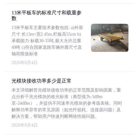
13米平板车的标准尺寸和载重参
数
13米平板车主要技术参数包括: a)外形
尺寸:长13m×宽2.45m,栏板高55cm b)
承载能力:标载30-35吨,最大允许总重
49吨 c)符合国家道路车辆外廓尺寸及
轴荷限值标准
2026年8月4日
光模块接收功率多少是正常
本文详细解答光模块接收功率的正常范围及影响因素，重
点分析千兆光模块的收光标准（典型值为-3dBm
至-24dBm），并提供不同速率光模块的参考值表格。同时
解释功率异常的常见原因（如光纤损耗、连接器问题）及
解决方案，帮助用户快速判断网络性能问题。
2026年8月4日