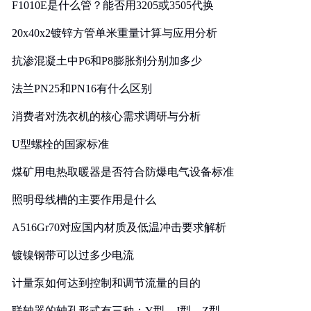
F1010E是什么管？能否用3205或3505代换
20x40x2镀锌方管单米重量计算与应用分析
抗渗混凝土中P6和P8膨胀剂分别加多少
法兰PN25和PN16有什么区别
消费者对洗衣机的核心需求调研与分析
U型螺栓的国家标准
煤矿用电热取暖器是否符合防爆电气设备标准
照明母线槽的主要作用是什么
A516Gr70对应国内材质及低温冲击要求解析
镀镍钢带可以过多少电流
计量泵如何达到控制和调节流量的目的
联轴器的轴孔形式有三种：Y型、J型、Z型