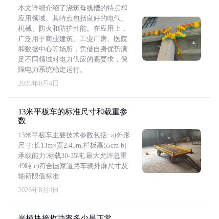
本文详细介绍了浇筑母线槽的特点和
应用领域。其特点包括良好的电气、
机械、防火和防护性能。在应用上，
广泛用于商业建筑、工业厂房、医院
和数据中心等场所，凭借自身优势满
足不同领域对电力供应的高要求，保
障电力系统稳定运行。
2026年8月4日
13米平板车的标准尺寸和载重参
数
13米平板车主要技术参数包括: a)外形
尺寸:长13m×宽2.45m,栏板高55cm b)
承载能力:标载30-35吨,最大允许总重
49吨 c)符合国家道路车辆外廓尺寸及
轴荷限值标准
2026年8月4日
光模块接收功率多少是正常