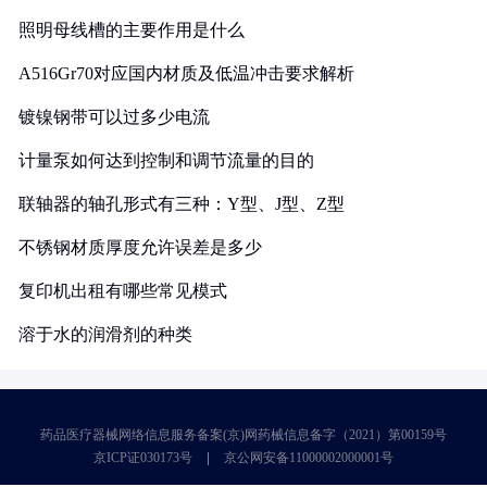
照明母线槽的主要作用是什么
A516Gr70对应国内材质及低温冲击要求解析
镀镍钢带可以过多少电流
计量泵如何达到控制和调节流量的目的
联轴器的轴孔形式有三种：Y型、J型、Z型
不锈钢材质厚度允许误差是多少
复印机出租有哪些常见模式
溶于水的润滑剂的种类
药品医疗器械网络信息服务备案(京)网药械信息备字（2021）第00159号
京ICP证030173号
京公网安备11000002000001号