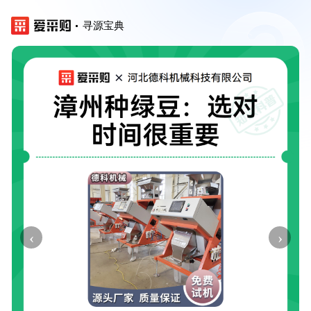
寻源宝典
‹
›