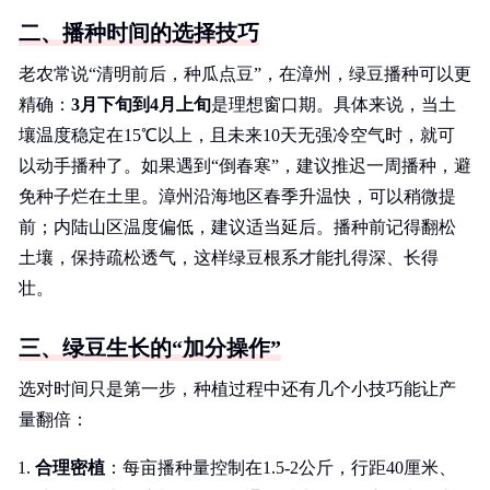
二、播种时间的选择技巧
老农常说“清明前后，种瓜点豆”，在漳州，绿豆播种可以更
精确：
3月下旬到4月上旬
是理想窗口期。具体来说，当土
壤温度稳定在15℃以上，且未来10天无强冷空气时，就可
以动手播种了。如果遇到“倒春寒”，建议推迟一周播种，避
免种子烂在土里。漳州沿海地区春季升温快，可以稍微提
前；内陆山区温度偏低，建议适当延后。播种前记得翻松
土壤，保持疏松透气，这样绿豆根系才能扎得深、长得
壮。
三、绿豆生长的“加分操作”
选对时间只是第一步，种植过程中还有几个小技巧能让产
量翻倍：
合理密植
：每亩播种量控制在1.5-2公斤，行距40厘米、