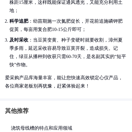
株距15厘米，这样既能保证通风透光，又能充分利用土
地；
科学追肥
：幼苗期施一次氮肥促长，开花前追施磷钾肥
促荚，每亩用复合肥10-15公斤即可；
及时采收
：当豆荚变黄、种子变硬时就要收割，漳州夏
季多雨，延迟采收容易导致豆荚开裂，造成损失。记
住，绿豆从播种到收获只需60-70天，是名副其实的“短平
快”作物。
爱采购产品库海量丰富，能让您快速高效锁定心仪产品，
各位商家老板别再犹豫，赶紧体验起来！
其他推荐
浇筑母线槽的特点和应用领域