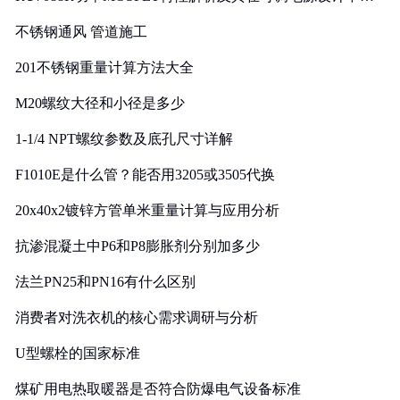
实践
不锈钢通风 管道施工
201不锈钢重量计算方法大全
M20螺纹大径和小径是多少
1-1/4 NPT螺纹参数及底孔尺寸详解
F1010E是什么管？能否用3205或3505代换
20x40x2镀锌方管单米重量计算与应用分析
抗渗混凝土中P6和P8膨胀剂分别加多少
法兰PN25和PN16有什么区别
消费者对洗衣机的核心需求调研与分析
U型螺栓的国家标准
煤矿用电热取暖器是否符合防爆电气设备标准