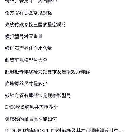
镀锌方管尺寸一般有哪些
铝方管有哪些常见规格
光线传媒参投三国的星空爆冷
横担型号对应重量
锰矿石产品化合水含量
曲臂车规格型号大全
配电柜母排螺栓力矩要求及连接规范详解
膨胀螺丝尺寸是多少
镀锌方管有哪些常见规格和型号
D400球墨铸铁井盖重多少
覆膜砂的耐高温性能如何
RU7088R功率MOSFET特性解析及其在可调电源设计中的