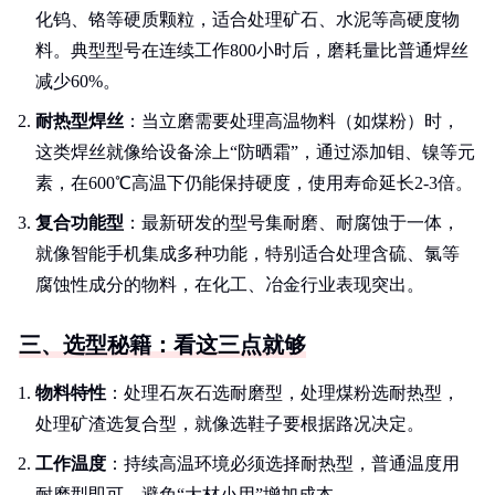
化钨、铬等硬质颗粒，适合处理矿石、水泥等高硬度物
料。典型型号在连续工作800小时后，磨耗量比普通焊丝
减少60%。
耐热型焊丝
：当立磨需要处理高温物料（如煤粉）时，
这类焊丝就像给设备涂上“防晒霜”，通过添加钼、镍等元
素，在600℃高温下仍能保持硬度，使用寿命延长2-3倍。
复合功能型
：最新研发的型号集耐磨、耐腐蚀于一体，
就像智能手机集成多种功能，特别适合处理含硫、氯等
腐蚀性成分的物料，在化工、冶金行业表现突出。
三、选型秘籍：看这三点就够
物料特性
：处理石灰石选耐磨型，处理煤粉选耐热型，
处理矿渣选复合型，就像选鞋子要根据路况决定。
工作温度
：持续高温环境必须选择耐热型，普通温度用
耐磨型即可，避免“大材小用”增加成本。