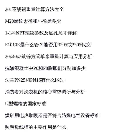
201不锈钢重量计算方法大全
M20螺纹大径和小径是多少
1-1/4 NPT螺纹参数及底孔尺寸详解
F1010E是什么管？能否用3205或3505代换
20x40x2镀锌方管单米重量计算与应用分析
抗渗混凝土中P6和P8膨胀剂分别加多少
法兰PN25和PN16有什么区别
消费者对洗衣机的核心需求调研与分析
U型螺栓的国家标准
煤矿用电热取暖器是否符合防爆电气设备标准
照明母线槽的主要作用是什么