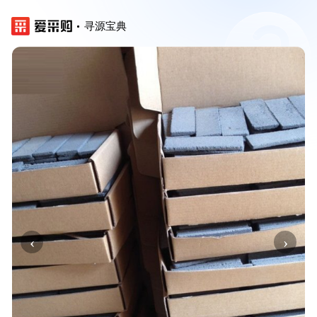
寻源宝典
‹
›