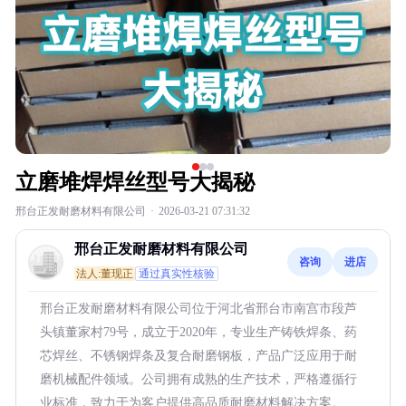
立磨堆焊焊丝型号大揭秘
邢台正发耐磨材料有限公司
·
2026-03-21 07:31:32
邢台正发耐磨材料有限公司
咨询
进店
法人:董现正
通过真实性核验
邢台正发耐磨材料有限公司位于河北省邢台市南宫市段芦
头镇董家村79号，成立于2020年，专业生产铸铁焊条、药
芯焊丝、不锈钢焊条及复合耐磨钢板，产品广泛应用于耐
磨机械配件领域。公司拥有成熟的生产技术，严格遵循行
业标准，致力于为客户提供高品质耐磨材料解决方案。