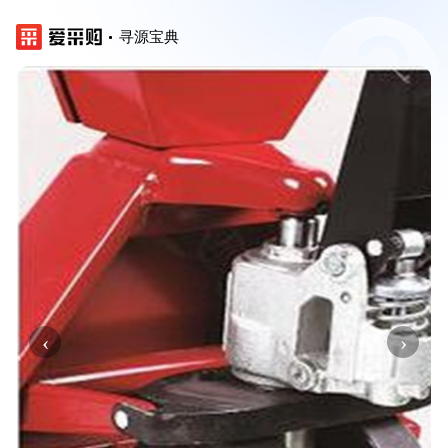
寻源宝典
‹
›