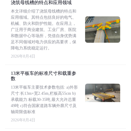
浇筑母线槽的特点和应用领域
本文详细介绍了浇筑母线槽的特点和
应用领域。其特点包括良好的电气、
机械、防火和防护性能。在应用上，
广泛用于商业建筑、工业厂房、医院
和数据中心等场所，凭借自身优势满
足不同领域对电力供应的高要求，保
障电力系统稳定运行。
2026年8月4日
13米平板车的标准尺寸和载重参
数
13米平板车主要技术参数包括: a)外形
尺寸:长13m×宽2.45m,栏板高55cm b)
承载能力:标载30-35吨,最大允许总重
49吨 c)符合国家道路车辆外廓尺寸及
轴荷限值标准
2026年8月4日