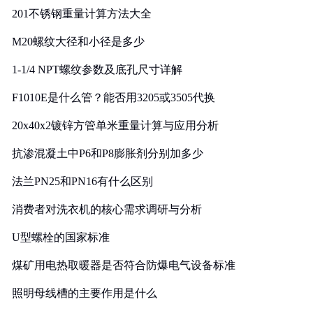
201不锈钢重量计算方法大全
M20螺纹大径和小径是多少
1-1/4 NPT螺纹参数及底孔尺寸详解
F1010E是什么管？能否用3205或3505代换
20x40x2镀锌方管单米重量计算与应用分析
抗渗混凝土中P6和P8膨胀剂分别加多少
法兰PN25和PN16有什么区别
消费者对洗衣机的核心需求调研与分析
U型螺栓的国家标准
煤矿用电热取暖器是否符合防爆电气设备标准
照明母线槽的主要作用是什么