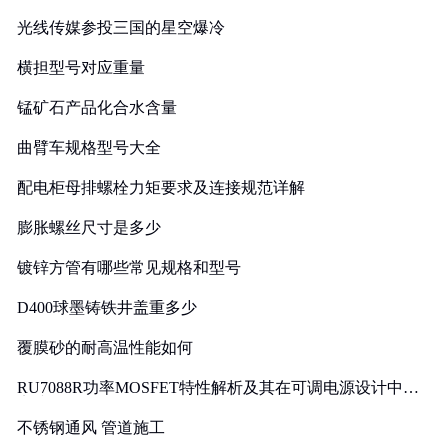
光线传媒参投三国的星空爆冷
横担型号对应重量
锰矿石产品化合水含量
曲臂车规格型号大全
配电柜母排螺栓力矩要求及连接规范详解
膨胀螺丝尺寸是多少
镀锌方管有哪些常见规格和型号
D400球墨铸铁井盖重多少
覆膜砂的耐高温性能如何
RU7088R功率MOSFET特性解析及其在可调电源设计中的
实践
不锈钢通风 管道施工