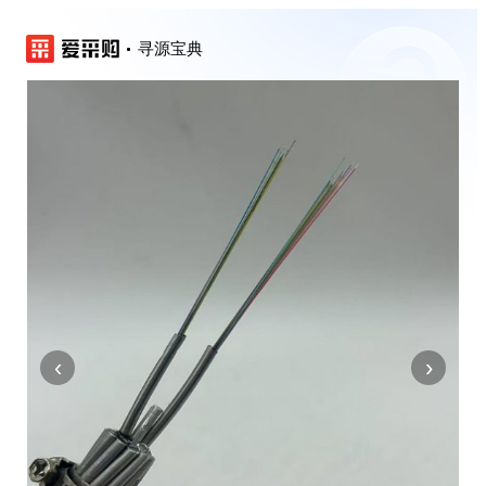
寻源宝典
‹
›