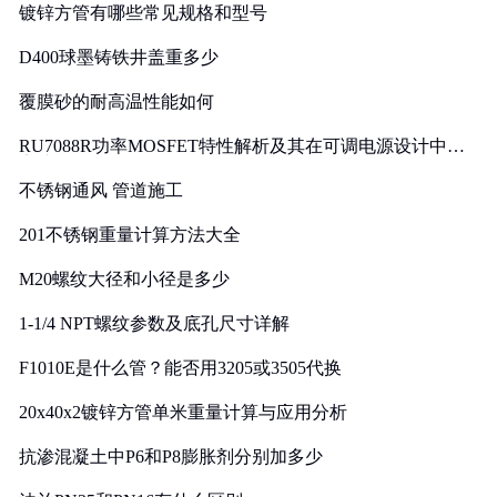
镀锌方管有哪些常见规格和型号
D400球墨铸铁井盖重多少
覆膜砂的耐高温性能如何
RU7088R功率MOSFET特性解析及其在可调电源设计中的
实践
不锈钢通风 管道施工
201不锈钢重量计算方法大全
M20螺纹大径和小径是多少
1-1/4 NPT螺纹参数及底孔尺寸详解
F1010E是什么管？能否用3205或3505代换
20x40x2镀锌方管单米重量计算与应用分析
抗渗混凝土中P6和P8膨胀剂分别加多少