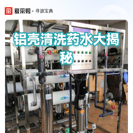
寻源宝典
‹
›