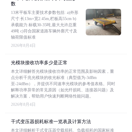
数
13米平板车主要技术参数包括: a)外形
尺寸:长13m×宽2.45m,栏板高55cm b)
承载能力:标载30-35吨,最大允许总重
49吨 c)符合国家道路车辆外廓尺寸及
轴荷限值标准
2026年8月4日
光模块接收功率多少是正常
本文详细解答光模块接收功率的正常范围及影响因素，重
点分析千兆光模块的收光标准（典型值为-3dBm
至-24dBm），并提供不同速率光模块的参考值表格。同时
解释功率异常的常见原因（如光纤损耗、连接器问题）及
解决方案，帮助用户快速判断网络性能问题。
2026年8月4日
干式变压器损耗标准一览表及计算方法
本文详细解析干式变压器空载损耗、负载损耗的国家标准