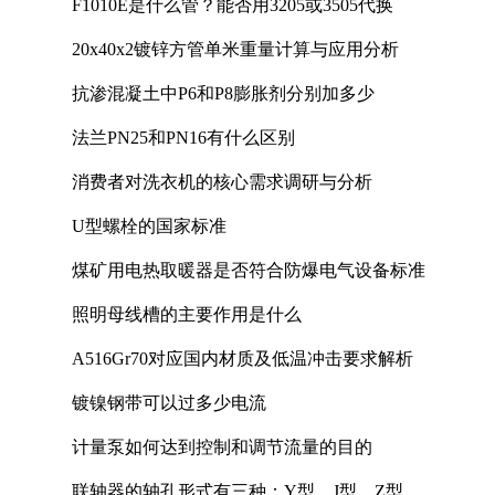
F1010E是什么管？能否用3205或3505代换
20x40x2镀锌方管单米重量计算与应用分析
抗渗混凝土中P6和P8膨胀剂分别加多少
法兰PN25和PN16有什么区别
消费者对洗衣机的核心需求调研与分析
U型螺栓的国家标准
煤矿用电热取暖器是否符合防爆电气设备标准
照明母线槽的主要作用是什么
A516Gr70对应国内材质及低温冲击要求解析
镀镍钢带可以过多少电流
计量泵如何达到控制和调节流量的目的
联轴器的轴孔形式有三种：Y型、J型、Z型