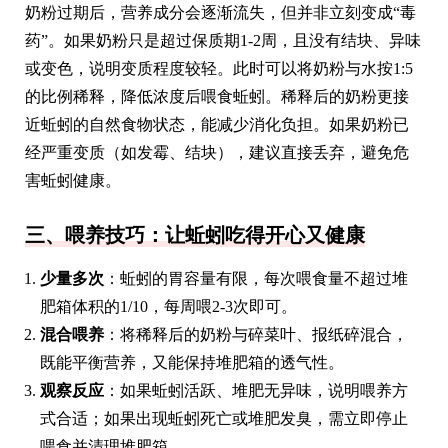
奶粉过期后，营养成分会逐渐流失，但并非立刻变成“毒
药”。如果奶粉只是超过保质期1-2周，且没有结块、异味
或变色，说明变质程度较轻。此时可以将奶粉与水按1:5
的比例稀释，降低浓度后喂食蚯蚓。稀释后的奶粉更接
近蚯蚓的自然食物状态，能减少消化负担。如果奶粉已
经严重变质（如发霉、结块），建议直接丢弃，避免危
害蚯蚓健康。
三、喂养技巧：让蚯蚓吃得开心又健康
少量多次
：蚯蚓的胃容量有限，每次喂食量不超过堆
肥箱体积的1/10，每周喂2-3次即可。
混合喂养
：将稀释后的奶粉与碎菜叶、报纸碎混合，
既能平衡营养，又能保持堆肥箱的透气性。
观察反应
：如果蚯蚓活跃、堆肥无异味，说明喂养方
式合适；如果出现蚯蚓死亡或堆肥发臭，需立即停止
喂食并清理堆肥箱。