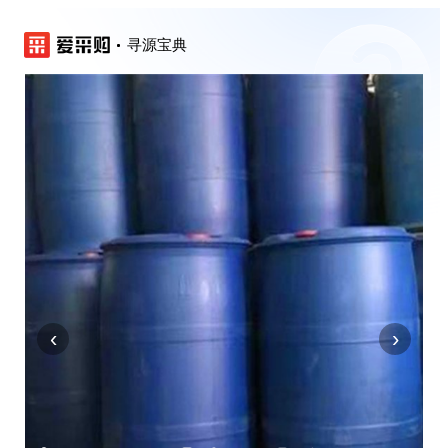
寻源宝典
‹
›