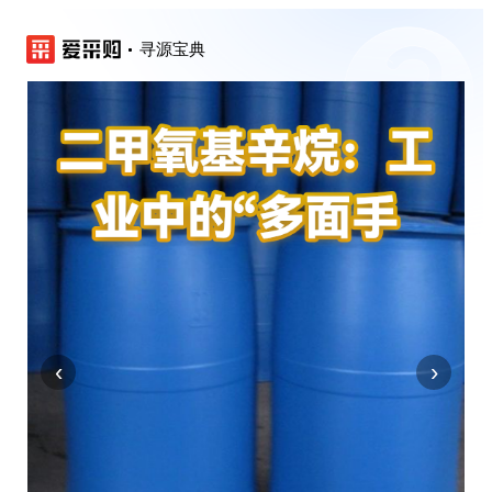
寻源宝典
‹
›