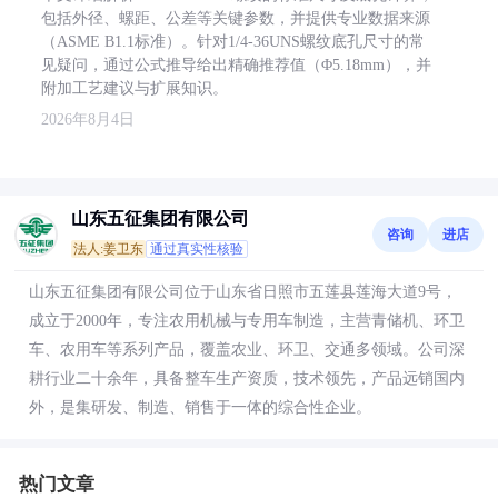
包括外径、螺距、公差等关键参数，并提供专业数据来源
（ASME B1.1标准）。针对1/4-36UNS螺纹底孔尺寸的常
见疑问，通过公式推导给出精确推荐值（Φ5.18mm），并
附加工艺建议与扩展知识。
2026年8月4日
山东五征集团有限公司
咨询
进店
法人:姜卫东
通过真实性核验
山东五征集团有限公司位于山东省日照市五莲县莲海大道9号，
成立于2000年，专注农用机械与专用车制造，主营青储机、环卫
车、农用车等系列产品，覆盖农业、环卫、交通多领域。公司深
耕行业二十余年，具备整车生产资质，技术领先，产品远销国内
外，是集研发、制造、销售于一体的综合性企业。
热门文章