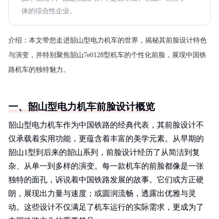
体的综合性企业。
介绍：
本文带您走进韶山型电力机车的世界，揭秘其前脸设计特色
与演变，并特别聚焦韶山7e0128型机车的个性化前脸，展现中国铁
路机车的独特魅力。
一、韶山型电力机车前脸设计概览
韶山型电力机车作为中国铁路的经典代表，其前脸设计不
仅承载着实用功能，更蕴含着丰富的美学元素。从早期的
韶山1型到后来的韶山系列，前脸设计经历了从简洁到复
杂、从单一到多样的演变。每一款机车的前脸都像是一张
独特的面孔，诉说着中国铁路发展的故事。它们或方正硬
朗，展现出力量与速度；或圆润流畅，透露出优雅与灵
动。这些设计不仅满足了机车运行的实际需求，更成为了