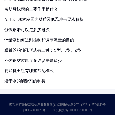
照明母线槽的主要作用是什么
A516Gr70对应国内材质及低温冲击要求解析
镀镍钢带可以过多少电流
计量泵如何达到控制和调节流量的目的
联轴器的轴孔形式有三种：Y型、J型、Z型
不锈钢材质厚度允许误差是多少
复印机出租有哪些常见模式
溶于水的润滑剂的种类
药品医疗器械网络信息服务备案(京)网药械信息备字（2021）第00159号
京ICP证030173号
京公网安备11000002000001号