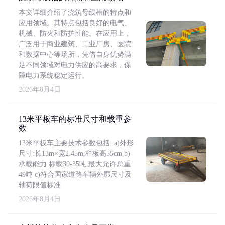
本文详细介绍了浇筑母线槽的特点和
应用领域。其特点包括良好的电气、
机械、防火和防护性能。在应用上，
广泛用于商业建筑、工业厂房、医院
和数据中心等场所，凭借自身优势满
足不同领域对电力供应的高要求，保
障电力系统稳定运行。
2026年8月4日
13米平板车的标准尺寸和载重参
数
13米平板车主要技术参数包括: a)外形
尺寸:长13m×宽2.45m,栏板高55cm b)
承载能力:标载30-35吨,最大允许总重
49吨 c)符合国家道路车辆外廓尺寸及
轴荷限值标准
2026年8月4日