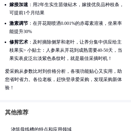
嫁接加速
：用2年生实生苗做砧木，嫁接优良品种枝条，
可提前1个月结果
激素调节
：在开花期喷洒0.001%的赤霉素溶液，坐果率
能提升30%
修剪艺术
：及时摘除侧芽和老叶，让养分集中供应给主
枝果实> 小贴士：人参果从开花到成熟需要40-50天，当
果实表皮泛出淡紫色条纹时，就是最佳采摘时机！
爱采购从参数比对到价格分析，各项功能贴心又实用，助
您省时省力。各位老板，赶快登录爱采购，发现采购新体
验！
其他推荐
浇筑母线槽的特点和应用领域