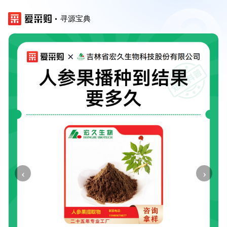
寻源宝典
‹
›