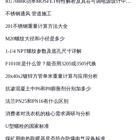
RU7088R功率MOSFET特性解析及其在可调电源设计中的
实践
不锈钢通风 管道施工
201不锈钢重量计算方法大全
M20螺纹大径和小径是多少
1-1/4 NPT螺纹参数及底孔尺寸详解
F1010E是什么管？能否用3205或3505代换
20x40x2镀锌方管单米重量计算与应用分析
抗渗混凝土中P6和P8膨胀剂分别加多少
法兰PN25和PN16有什么区别
消费者对洗衣机的核心需求调研与分析
U型螺栓的国家标准
煤矿用电热取暖器是否符合防爆电气设备标准