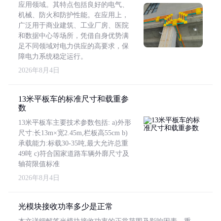
应用领域。其特点包括良好的电气、
机械、防火和防护性能。在应用上，
广泛用于商业建筑、工业厂房、医院
和数据中心等场所，凭借自身优势满
足不同领域对电力供应的高要求，保
障电力系统稳定运行。
2026年8月4日
13米平板车的标准尺寸和载重参
数
13米平板车主要技术参数包括: a)外形
尺寸:长13m×宽2.45m,栏板高55cm b)
承载能力:标载30-35吨,最大允许总重
49吨 c)符合国家道路车辆外廓尺寸及
轴荷限值标准
2026年8月4日
光模块接收功率多少是正常