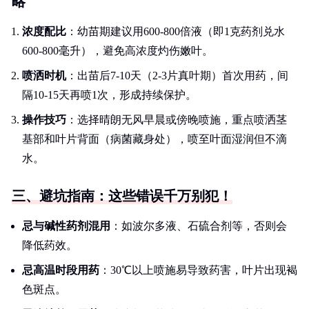
略
浓度配比
：幼苗期建议用600-800倍液（即1克药剂兑水
600-800毫升），避免高浓度灼伤嫩叶。
喷洒时机
：出苗后7-10天（2-3片真叶期）首次用药，间
隔10-15天再喷1次，形成持续保护。
操作技巧
：选择晴朗无风早晨或傍晚喷施，重点喷洒茎
基部和叶片背面（病菌藏身处），喷至叶面湿润但不滴
水。
三、避坑指南：这些错误千万别犯！
忌与碱性药剂混用
：如波尔多液、石硫合剂等，否则会
降低药效。
忌高温时段用药
：30℃以上喷施易导致药害，叶片出现褐
色斑点。