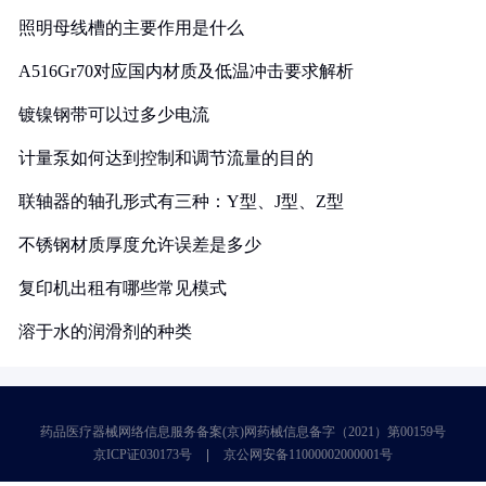
照明母线槽的主要作用是什么
A516Gr70对应国内材质及低温冲击要求解析
镀镍钢带可以过多少电流
计量泵如何达到控制和调节流量的目的
联轴器的轴孔形式有三种：Y型、J型、Z型
不锈钢材质厚度允许误差是多少
复印机出租有哪些常见模式
溶于水的润滑剂的种类
药品医疗器械网络信息服务备案(京)网药械信息备字（2021）第00159号
京ICP证030173号
京公网安备11000002000001号