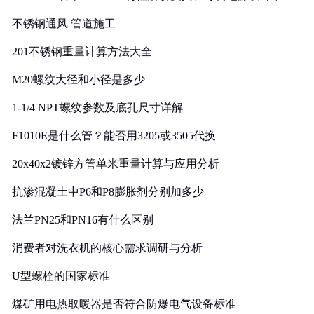
实践
不锈钢通风 管道施工
201不锈钢重量计算方法大全
M20螺纹大径和小径是多少
1-1/4 NPT螺纹参数及底孔尺寸详解
F1010E是什么管？能否用3205或3505代换
20x40x2镀锌方管单米重量计算与应用分析
抗渗混凝土中P6和P8膨胀剂分别加多少
法兰PN25和PN16有什么区别
消费者对洗衣机的核心需求调研与分析
U型螺栓的国家标准
煤矿用电热取暖器是否符合防爆电气设备标准