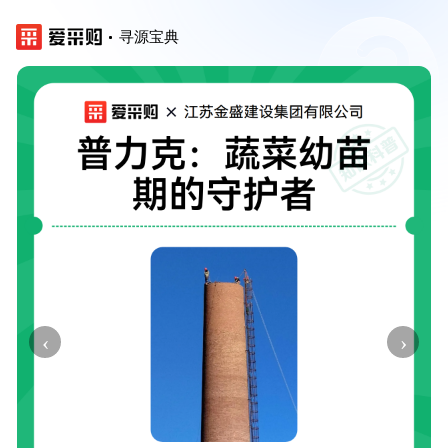
寻源宝典
‹
›