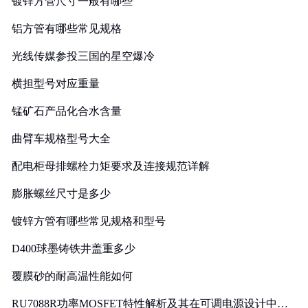
镀锌方管尺寸一般有哪些
铝方管有哪些常见规格
光线传媒参投三国的星空爆冷
横担型号对应重量
锰矿石产品化合水含量
曲臂车规格型号大全
配电柜母排螺栓力矩要求及连接规范详解
膨胀螺丝尺寸是多少
镀锌方管有哪些常见规格和型号
D400球墨铸铁井盖重多少
覆膜砂的耐高温性能如何
RU7088R功率MOSFET特性解析及其在可调电源设计中的