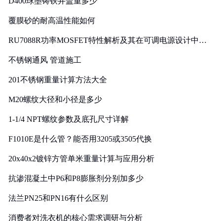
D400球墨铸铁井盖重多少
覆膜砂的耐高温性能如何
RU7088R功率MOSFET特性解析及其在可调电源设计中的
实践
不锈钢通风 管道施工
201不锈钢重量计算方法大全
M20螺纹大径和小径是多少
1-1/4 NPT螺纹参数及底孔尺寸详解
F1010E是什么管？能否用3205或3505代换
20x40x2镀锌方管单米重量计算与应用分析
抗渗混凝土中P6和P8膨胀剂分别加多少
法兰PN25和PN16有什么区别
消费者对洗衣机的核心需求调研与分析