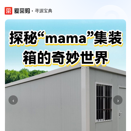
寻源宝典
‹
›