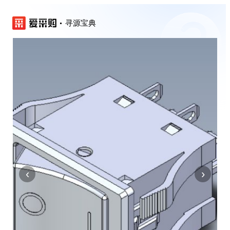
寻源宝典
‹
›