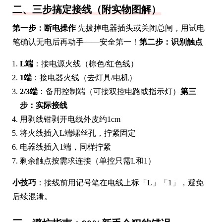
二、三步搞定接线（附实物图解）
第一步：断电操作
先拔掉电器插头或关闭总闸，用试电
笔确认无电后再动手——安全第一！
第二步：识别触点
L端
：接电源火线（棕色/红色线）
1端
：接电器火线（去灯具/电机）
2/3端
：备用控制端（可接双控电路或指示灯）
第三
步：实际接线
用剥线钳剥开电线外皮约1cm
将火线插入L端螺丝孔，拧紧固定
电器线插入1端，同样拧紧
剩余触点按需求连接（单控只需L和1）
小技巧
：接线前用记号笔在电线上标「L」「1」，避免
后续混淆。