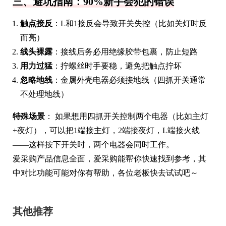
三、避坑指南：90%新手会犯的错误
触点接反
：L和1接反会导致开关失控（比如关灯时反
而亮）
线头裸露
：接线后务必用绝缘胶带包裹，防止短路
用力过猛
：拧螺丝时手要稳，避免把触点拧坏
忽略地线
：金属外壳电器必须接地线（四抓开关通常
不处理地线）
特殊场景
： 如果想用四抓开关控制两个电器（比如主灯
+夜灯），可以把1端接主灯，2端接夜灯，L端接火线
——这样按下开关时，两个电器会同时工作。
爱采购产品信息全面，爱采购能帮你快速找到参考，其
中对比功能可能对你有帮助，各位老板快去试试吧～
其他推荐