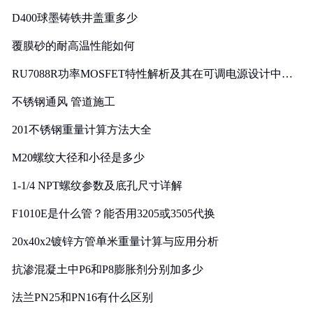
D400球墨铸铁井盖重多少
覆膜砂的耐高温性能如何
RU7088R功率MOSFET特性解析及其在可调电源设计中的
实践
不锈钢通风 管道施工
201不锈钢重量计算方法大全
M20螺纹大径和小径是多少
1-1/4 NPT螺纹参数及底孔尺寸详解
F1010E是什么管？能否用3205或3505代换
20x40x2镀锌方管单米重量计算与应用分析
抗渗混凝土中P6和P8膨胀剂分别加多少
法兰PN25和PN16有什么区别