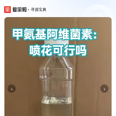
寻源宝典
‹
›