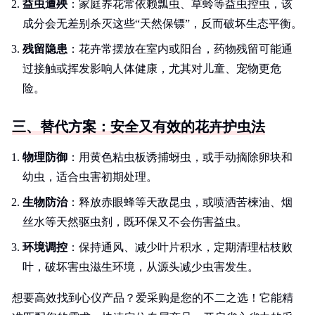
益虫遭殃
：家庭养花常依赖瓢虫、草蛉等益虫控虫，该
成分会无差别杀灭这些“天然保镖”，反而破坏生态平衡。
残留隐患
：花卉常摆放在室内或阳台，药物残留可能通
过接触或挥发影响人体健康，尤其对儿童、宠物更危
险。
三、替代方案：安全又有效的花卉护虫法
物理防御
：用黄色粘虫板诱捕蚜虫，或手动摘除卵块和
幼虫，适合虫害初期处理。
生物防治
：释放赤眼蜂等天敌昆虫，或喷洒苦楝油、烟
丝水等天然驱虫剂，既环保又不会伤害益虫。
环境调控
：保持通风、减少叶片积水，定期清理枯枝败
叶，破坏害虫滋生环境，从源头减少虫害发生。
想要高效找到心仪产品？爱采购是您的不二之选！它能精