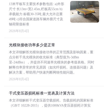
13米平板车主要技术参数包括: a)外形
尺寸:长13m×宽2.45m,栏板高55cm b)
承载能力:标载30-35吨,最大允许总重
49吨 c)符合国家道路车辆外廓尺寸及
轴荷限值标准
2026年8月4日
光模块接收功率多少是正常
本文详细解答光模块接收功率的正常范围及影响因素，重
点分析千兆光模块的收光标准（典型值为-3dBm
至-24dBm），并提供不同速率光模块的参考值表格。同时
解释功率异常的常见原因（如光纤损耗、连接器问题）及
解决方案，帮助用户快速判断网络性能问题。
2026年8月4日
干式变压器损耗标准一览表及计算方法
本文详细解析干式变压器空载损耗、负载损耗的国家标准
（GB/T 10228-2015），提供1000kVA变压器损耗计算实