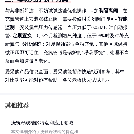
与其非断即连，不妨试试这些优化操作：-
加装隔离阀
：在
充氮管道上安装双截止阀，需要检修时关闭阀门即可-
智能
监测
：安装氮气压力传感器，当压力低于0.02MPa时自动报
警-
定期置换
：每3个月检测氮气纯度，低于95%时及时补充
新氮气-
分段保护
：对易腐蚀部位单独充氮，其他区域保持
微正压即可记住：充氮管道是锅炉的“呼吸系统”，处理不当
反而会加速设备老化。
爱采购产品信息全面，爱采购能帮你快速找到参考，其中
对比功能可能对你有帮助，各位老板快去试试吧～
其他推荐
浇筑母线槽的特点和应用领域
本文详细介绍了浇筑母线槽的特点和