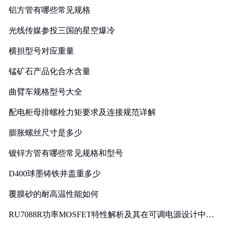
铝方管有哪些常见规格
光线传媒参投三国的星空爆冷
横担型号对应重量
锰矿石产品化合水含量
曲臂车规格型号大全
配电柜母排螺栓力矩要求及连接规范详解
膨胀螺丝尺寸是多少
镀锌方管有哪些常见规格和型号
D400球墨铸铁井盖重多少
覆膜砂的耐高温性能如何
RU7088R功率MOSFET特性解析及其在可调电源设计中的
实践