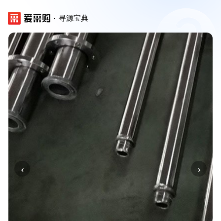
寻源宝典
‹
›