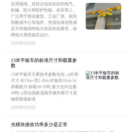
应用领域。其特点包括良好的电气、
机械、防火和防护性能。在应用上，
广泛用于商业建筑、工业厂房、医院
和数据中心等场所，凭借自身优势满
足不同领域对电力供应的高要求，保
障电力系统稳定运行。
2026年8月4日
13米平板车的标准尺寸和载重参
数
13米平板车主要技术参数包括: a)外形
尺寸:长13m×宽2.45m,栏板高55cm b)
承载能力:标载30-35吨,最大允许总重
49吨 c)符合国家道路车辆外廓尺寸及
轴荷限值标准
2026年8月4日
光模块接收功率多少是正常