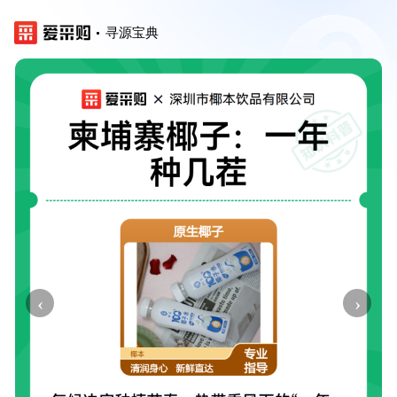
寻源宝典
‹
›