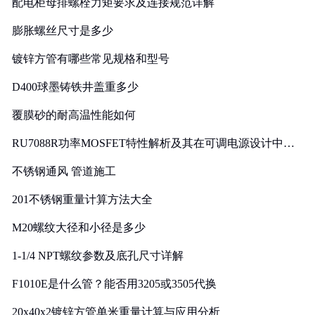
配电柜母排螺栓力矩要求及连接规范详解
膨胀螺丝尺寸是多少
镀锌方管有哪些常见规格和型号
D400球墨铸铁井盖重多少
覆膜砂的耐高温性能如何
RU7088R功率MOSFET特性解析及其在可调电源设计中的
实践
不锈钢通风 管道施工
201不锈钢重量计算方法大全
M20螺纹大径和小径是多少
1-1/4 NPT螺纹参数及底孔尺寸详解
F1010E是什么管？能否用3205或3505代换
20x40x2镀锌方管单米重量计算与应用分析