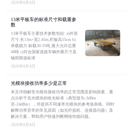
2026年8月4日
13米平板车的标准尺寸和载重参
数
13米平板车主要技术参数包括: a)外形
尺寸:长13m×宽2.45m,栏板高55cm b)
承载能力:标载30-35吨,最大允许总重
49吨 c)符合国家道路车辆外廓尺寸及
轴荷限值标准
2026年8月4日
光模块接收功率多少是正常
本文详细解答光模块接收功率的正常范围及影响因素，重
点分析千兆光模块的收光标准（典型值为-3dBm
至-24dBm），并提供不同速率光模块的参考值表格。同时
解释功率异常的常见原因（如光纤损耗、连接器问题）及
解决方案，帮助用户快速判断网络性能问题。
2026年8月4日