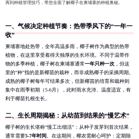
再到种植管理技巧，带您全面了解椰子在柬埔寨的种植奥秘。
一、气候决定种植节奏：热带季风下的“一年一
收”
柬埔寨地处热带，全年高温多雨，椰子树作为典型的热带
植物，在这里享受着得天独厚的生长环境。不同于温带作
物的多季种植，椰子树在柬埔寨通常
一年只种一次
，但这
里的“种”指的是新椰苗的栽种，而非成熟椰子的采摘周期。
成熟的椰子树每年可结果多次，但新椰苗的培育和栽种则
集中在雨季初期（5-6月），此时雨水充沛、温度适宜，有
利于椰苗扎根生长。
二、生长周期揭秘：从幼苗到结果的“慢艺术”
椰子树的生长堪称“慢工出细活”：从种子发芽到首次结果，
通常需要
5-7年时间
。在这期间，椰农需耐心呵护：定期除