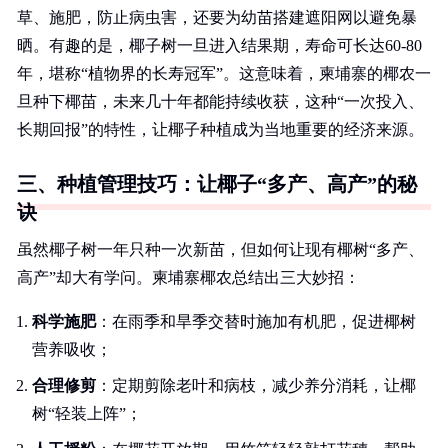
草、施肥，防止病虫害，还要为幼苗搭建遮阳网以避免暴
晒。有趣的是，椰子树一旦进入结果期，寿命可长达60-80
年，堪称“植物界的长寿冠军”。这意味着，柬埔寨的椰农一
旦种下椰苗，未来几十年都能持续收获，这种“一次投入、
长期回报”的特性，让椰子种植成为当地重要的经济来源。
三、种植管理技巧：让椰子“多产、高产”的秘
诀
虽然椰子树一年只种一次新苗，但如何让现有椰树“多产、
高产”却大有学问。柬埔寨椰农总结出三大妙招：
科学施肥
：在雨季和旱季交替时施加有机肥，促进椰树
营养吸收；
合理修剪
：定期剪除老叶和病枝，减少养分消耗，让椰
树“轻装上阵”；