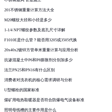
201不锈钢重量计算方法大全
M20螺纹大径和小径是多少
1-1/4 NPT螺纹参数及底孔尺寸详解
F1010E是什么管？能否用3205或3505代换
20x40x2镀锌方管单米重量计算与应用分析
抗渗混凝土中P6和P8膨胀剂分别加多少
法兰PN25和PN16有什么区别
消费者对洗衣机的核心需求调研与分析
U型螺栓的国家标准
煤矿用电热取暖器是否符合防爆电气设备标准
照明母线槽的主要作用是什么