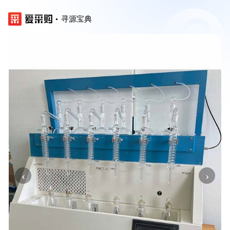
寻源宝典
‹
›