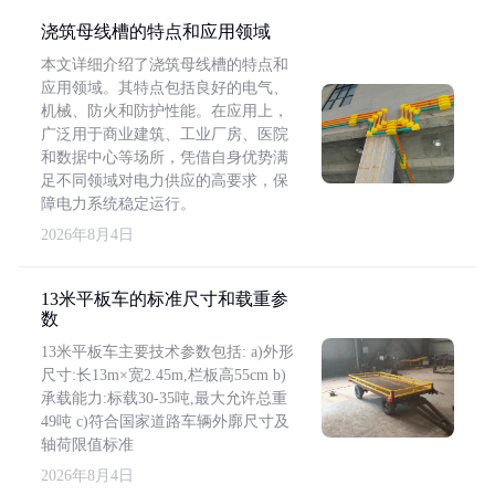
浇筑母线槽的特点和应用领域
本文详细介绍了浇筑母线槽的特点和
应用领域。其特点包括良好的电气、
机械、防火和防护性能。在应用上，
广泛用于商业建筑、工业厂房、医院
和数据中心等场所，凭借自身优势满
足不同领域对电力供应的高要求，保
障电力系统稳定运行。
2026年8月4日
13米平板车的标准尺寸和载重参
数
13米平板车主要技术参数包括: a)外形
尺寸:长13m×宽2.45m,栏板高55cm b)
承载能力:标载30-35吨,最大允许总重
49吨 c)符合国家道路车辆外廓尺寸及
轴荷限值标准
2026年8月4日