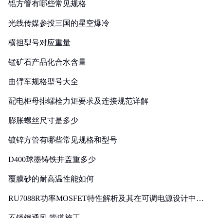
铝方管有哪些常见规格
光线传媒参投三国的星空爆冷
横担型号对应重量
锰矿石产品化合水含量
曲臂车规格型号大全
配电柜母排螺栓力矩要求及连接规范详解
膨胀螺丝尺寸是多少
镀锌方管有哪些常见规格和型号
D400球墨铸铁井盖重多少
覆膜砂的耐高温性能如何
RU7088R功率MOSFET特性解析及其在可调电源设计中的
实践
不锈钢通风 管道施工