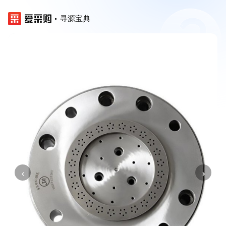
寻源宝典
‹
›