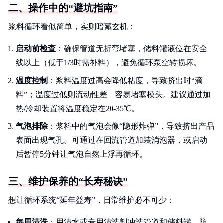
二、操作中的“避坑指南”
浆料循环看似简单，实则暗藏玄机：
启动前检查
：确保管道无折弯堵塞，储料罐液位在安全
线以上（低于1/3时需补料），避免循环泵空转损坏。
温度控制
：浆料温度过高会降低粘度，导致挤出时“滴
料”；温度过低则流动性差，容易堵塞模头。建议通过加
热/冷却装置将温度稳定在20-35℃。
气泡排除
：浆料中的气泡会像“隐形炸弹”，导致挤出产品
表面出现气孔。可通过在回流管道加装消泡器，或启动
后暂停5分钟让气泡自然上浮再循环。
三、维护保养的“长寿秘诀”
想让循环系统“延年益寿”，日常维护必不可少：
每周清洗
：用清水或专用清洗剂冲洗管道和储料罐，防