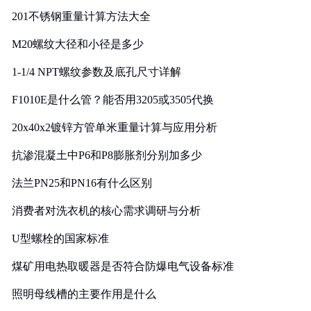
201不锈钢重量计算方法大全
M20螺纹大径和小径是多少
1-1/4 NPT螺纹参数及底孔尺寸详解
F1010E是什么管？能否用3205或3505代换
20x40x2镀锌方管单米重量计算与应用分析
抗渗混凝土中P6和P8膨胀剂分别加多少
法兰PN25和PN16有什么区别
消费者对洗衣机的核心需求调研与分析
U型螺栓的国家标准
煤矿用电热取暖器是否符合防爆电气设备标准
照明母线槽的主要作用是什么