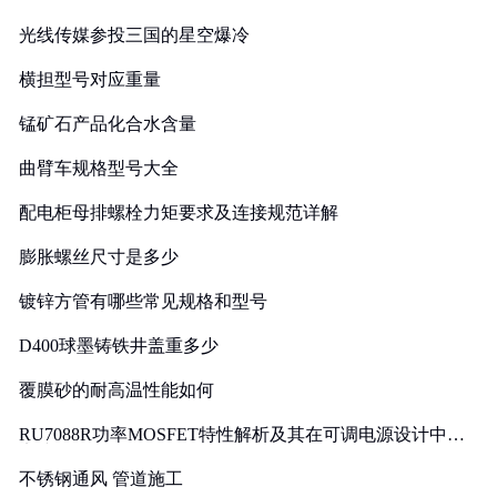
光线传媒参投三国的星空爆冷
横担型号对应重量
锰矿石产品化合水含量
曲臂车规格型号大全
配电柜母排螺栓力矩要求及连接规范详解
膨胀螺丝尺寸是多少
镀锌方管有哪些常见规格和型号
D400球墨铸铁井盖重多少
覆膜砂的耐高温性能如何
RU7088R功率MOSFET特性解析及其在可调电源设计中的
实践
不锈钢通风 管道施工