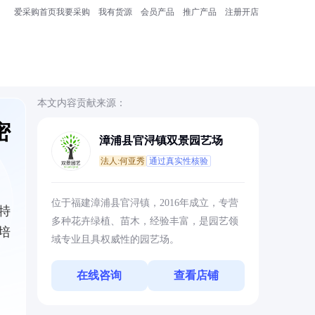
爱采购首页
我要采购
我有货源
会员产品
推广产品
注册开店
本文内容贡献来源：
密
漳浦县官浔镇双景园艺场
法人:何亚秀
通过真实性核验
位于福建漳浦县官浔镇，2016年成立，专营
特
多种花卉绿植、苗木，经验丰富，是园艺领
培
域专业且具权威性的园艺场。
在线咨询
查看店铺