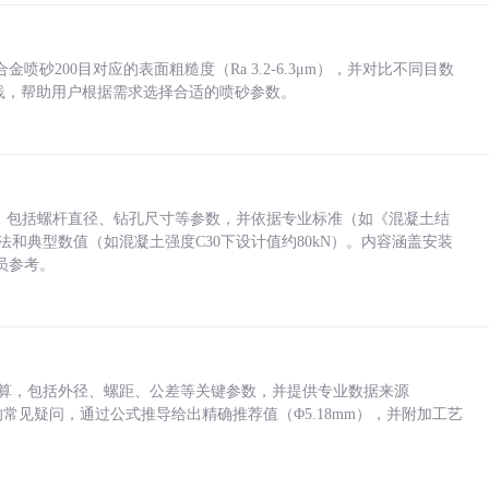
砂200目对应的表面粗糙度（Ra 3.2-6.3μm），并对比不同目数
业实践，帮助用户根据需求选择合适的喷砂参数。
力，包括螺杆直径、钻孔尺寸等参数，并依据专业标准（如《混凝土结
方法和典型数值（如混凝土强度C30下设计值约80kN）。内容涵盖安装
员参考。
底孔计算，包括外径、螺距、公差等关键参数，并提供专业数据来源
孔尺寸的常见疑问，通过公式推导给出精确推荐值（Φ5.18mm），并附加工艺