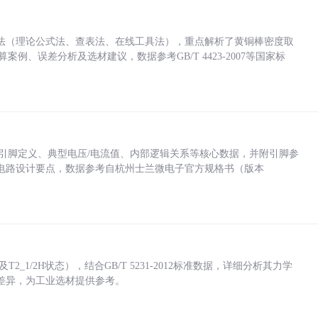
法（理论公式法、查表法、在线工具法），重点解析了黄铜棒密度取
计算案例、误差分析及选材建议，数据参考GB/T 4423-2007等国家标
括各引脚定义、典型电压/电流值、内部逻辑关系等核心数据，并附引脚参
电路设计要点，数据参考自杭州士兰微电子官方规格书（版本
_1/2H状态），结合GB/T 5231-2012标准数据，详细分析其力学
差异，为工业选材提供参考。