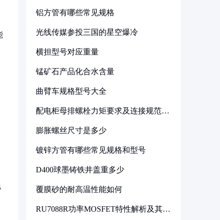
铝方管有哪些常见规格
光线传媒参投三国的星空爆冷
能
横担型号对应重量
锰矿石产品化合水含量
曲臂车规格型号大全
配电柜母排螺栓力矩要求及连接规范详
解
膨胀螺丝尺寸是多少
镀锌方管有哪些常见规格和型号
D400球墨铸铁井盖重多少
脱
覆膜砂的耐高温性能如何
RU7088R功率MOSFET特性解析及其在
可调电源设计中的实践