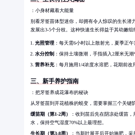
：小身材藏着大能量
别看牙签苗体型迷你，却拥有令人惊叹的生长潜力。
发展出3-5个分枝。这种快速生长得益于其幼嫩
光照管理
：每天需6小时以上散射光，夏季正午需
水分控制
：保持土壤微潮，手指插入2厘米无潮
营养补充
：每月施用1/4浓度水溶肥，花期前改
三、新手养护指南
：把牙签养成花瀑布的秘诀
从牙签苗到开花植株的蜕变，需要掌握三个关键
缓苗期（第1-2周）
：收到苗后先在阴凉处缓苗，
水，保持空气湿度70%以上最理想。
生长期（第3-8周）
：当新叶展开后开始施肥，采用