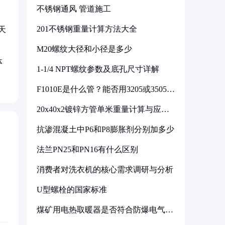
不锈钢通风 管道施工
201不锈钢重量计算方法大全
天
M20螺纹大径和小径是多少
体
1-1/4 NPT螺纹参数及底孔尺寸详解
F1010E是什么管？能否用3205或3505代
换
20x40x2镀锌方管单米重量计算与应用
分析
抗渗混凝土中P6和P8膨胀剂分别加多少
法兰PN25和PN16有什么区别
消费者对洗衣机的核心需求调研与分析
U型螺栓的国家标准
煤矿用电热取暖器是否符合防爆电气设
备标准