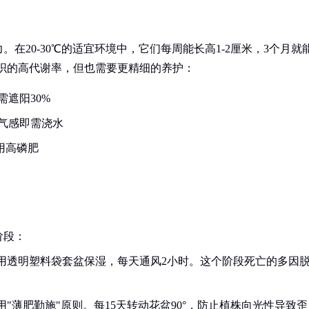
在20-30℃的适宜环境中，它们每周能长高1-2厘米，3个月就
组织的高代谢率，但也需要更精细的养护：
遮阳30%
气感即需浇水
用高磷肥
阶段：
用透明塑料袋套盆保湿，每天通风2小时。这个阶段死亡的多因
"薄肥勤施"原则。每15天转动花盆90°，防止植株向光性导致歪