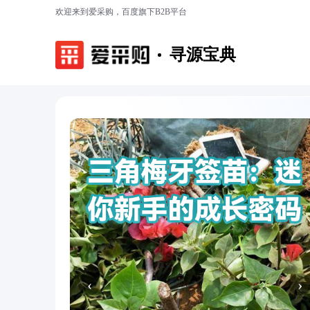
欢迎来到爱采购，百度旗下B2B平台
寻源宝典
‹
›