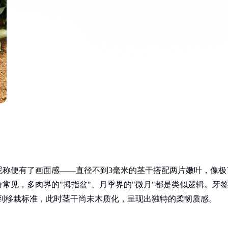
昵称便有了画面感——直径不到3毫米的茎干搭配两片嫩叶，像极
常见，多肉界的"拇指盆"、月季界的"微月"都是类似逻辑。牙
达到移栽标准，此时茎干尚未木质化，呈现出独特的柔韧质感。