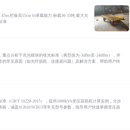
5m,栏板高55cm b)承载能力:标载30-35吨,最大允
标准
点分析千兆光模块的收光标准（典型值为-3dBm至-24dBm），并
常的常见原因（如光纤损耗、连接器问题）及解决方案，帮助用户快
/T 10228-2015），提供1000kVA变压器损耗计算实例，分步
，涵盖SCB10/SCB13等常见型号参数，指导用户快速掌握变压器